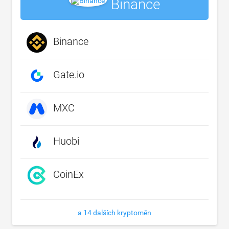
Binance
Binance
Gate.io
MXC
Huobi
CoinEx
a 14 dalších kryptoměn