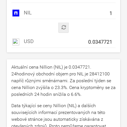
NIL
USD
Aktuální cena Nillion (NIL) je
0.0347721
.
24hodinový obchodní objem pro NIL je
28412100
napříč různými směnárnami. Za poslední týden se
cena Nillion zvýšila o
23.3
%. Cena kryptoměny se za
posledních 24 hodin snížila o
6.6
%.
Data týkající se ceny Nillion (NIL) a dalších
souvisejících informací prezentovaných na této
webové stránce jsou automaticky získávána z
otevřených zdrojů. Proto nemůžeme garantovat