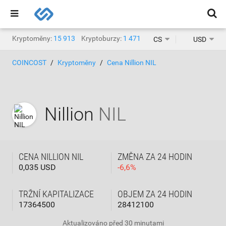
Kryptoměny:
15 913
Kryptoburzy:
1 471
CS
USD
COINCOST
Kryptoměny
Cena Nillion NIL
Nillion
NIL
CENA NILLION NIL
ZMĚNA ZA 24 HODIN
0,035 USD
-
6,6
%
TRŽNÍ KAPITALIZACE
OBJEM ZA 24 HODIN
17364500
28412100
Aktualizováno
před 30 minutami