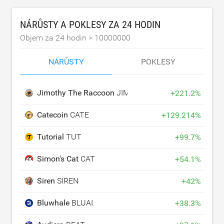
NÁRŮSTY A POKLESY ZA 24 HODIN
Objem za 24 hodin >
10000000
NÁRŮSTY
POKLESY
Jimothy The Raccoon
JIMOTHY
+
221.2
%
Catecoin
CATE
+
129.214
%
Tutorial
TUT
+
99.7
%
Simon's Cat
CAT
+
54.1
%
Siren
SIREN
+
42
%
Bluwhale
BLUAI
+
38.3
%