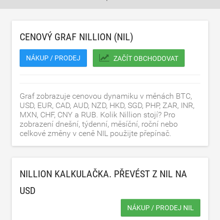
CENOVÝ GRAF NILLION (NIL)
NÁKUP / PRODEJ
ZAČÍT OBCHODOVAT
Graf zobrazuje cenovou dynamiku v měnách BTC,
USD, EUR, CAD, AUD, NZD, HKD, SGD, PHP, ZAR, INR,
MXN, CHF, CNY a RUB. Kolik Nillion stojí? Pro
zobrazení dnešní, týdenní, měsíční, roční nebo
celkové změny v ceně NIL použijte přepínač.
NILLION KALKULAČKA. PŘEVÉST Z NIL NA
USD
NÁKUP / PRODEJ NIL