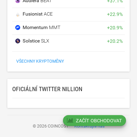
Audiera
BEAT
+
37.1
%
Fusionist
ACE
+
22.9
%
Momentum
MMT
+
20.9
%
Solstice
SLX
+
20.2
%
VŠECHNY KRYPTOMĚNY
OFICIÁLNÍ TWITTER NILLION
ZAČÍT OBCHODOVAT
© 2026 COINCOST
Kontaktujte nás