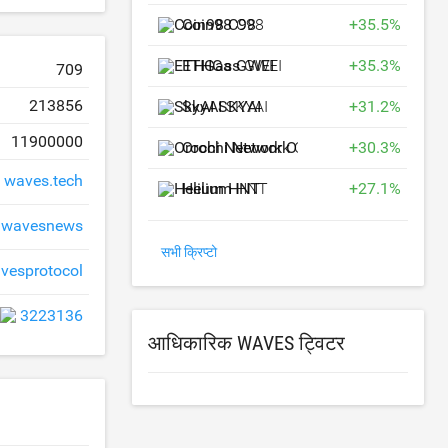
Coin98
C98
+
35.5
%
ETHGas
GWEI
+
35.3
%
709
213856
SkyAI
SKYAI
+
31.2
%
11900000
Orochi Network
ON
+
30.3
%
waves.tech
Helium
HNT
+
27.1
%
wavesnews
सभी क्रिप्टो
esprotocol
3223136
आधिकारिक WAVES ट्विटर