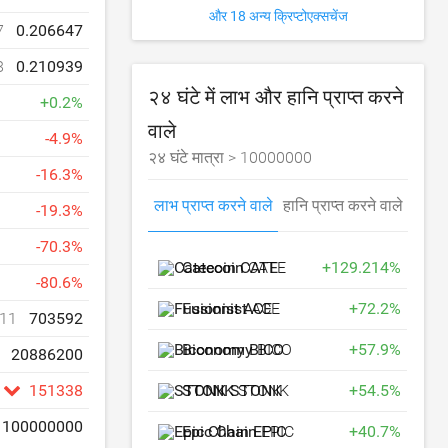
और 18 अन्य क्रिप्टोएक्सचेंज
7
0.206647
8
0.210939
२४ घंटे में लाभ और हानि प्राप्त करने
+
0.2
%
वाले
-
4.9
%
२४ घंटे मात्रा >
10000000
-
16.3
%
लाभ प्राप्त करने वाले
हानि प्राप्त करने वाले
-
19.3
%
-
70.3
%
Catecoin
CATE
+
129.214
%
-
80.6
%
Fusionist
ACE
+
72.2
%
11
703592
Biconomy
BICO
+
57.9
%
20886200
STONK
STONK
+
54.5
%
151338
100000000
Epic Chain
EPIC
+
40.7
%