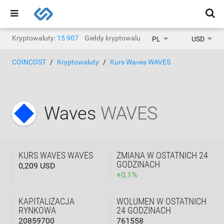
Kryptowaluty:
15 907
Giełdy kryptowalut:
1468
PL
USD
COINCOST
Kryptowaluty
Kurs Waves WAVES
Waves
WAVES
KURS WAVES WAVES
ZMIANA W OSTATNICH 24
GODZINACH
0,209 USD
+
0,1
%
KAPITALIZACJA
WOLUMEN W OSTATNICH
RYNKOWA
24 GODZINACH
20859700
761558