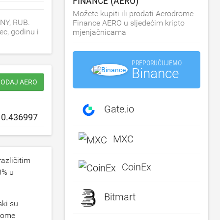
FINANCE (AERO)
Možete kupiti ili prodati Aerodrome
CNY, RUB.
Finance AERO u sljedećim kripto
ec, godinu i
mjenjačnicama
PREPORUČUJEMO
Binance
PRODAJ AERO
Gate.io
MXC
azličitim
CoinEx
8
% u
Bitmart
ski su
drome