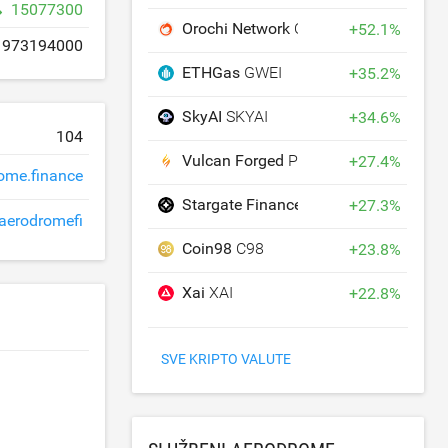
15077300
Orochi Network
ON
+
52.1
%
973194000
ETHGas
GWEI
+
35.2
%
SkyAI
SKYAI
+
34.6
%
104
Vulcan Forged
PYR
+
27.4
%
ome.finance
Stargate Finance
STG
+
27.3
%
aerodromefi
Coin98
C98
+
23.8
%
Xai
XAI
+
22.8
%
SVE KRIPTO VALUTE