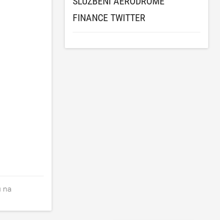
SLUŽBENI AERODROME
FINANCE TWITTER
u na