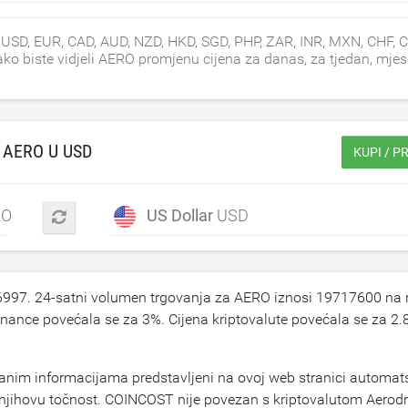
 USD, EUR, CAD, AUD, NZD, HKD, SGD, PHP, ZAR, INR, MXN, CHF, 
ko biste vidjeli AERO promjenu cijena za danas, za tjedan, mjes
 AERO U
USD
KUPI / 
RO
US Dollar
USD
6997
. 24-satni volumen trgovanja za AERO iznosi
19717600
na r
Finance povećala se za
3
%. Cijena kriptovalute povećala se za
2.
anim informacijama predstavljeni na ovoj web stranici automat
a njihovu točnost. COINCOST nije povezan s kriptovalutom Aero