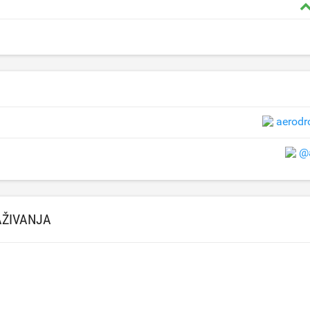
aerodr
@
AŽIVANJA