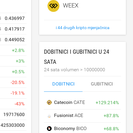
WEEX
4
0.436997
i 44 drugih kripto mjenjačnica
4
0.417917
8
0.449052
+
2.8
%
DOBITNICI I GUBITNICI U 24
SATA
+
3
%
24 sata volumen >
10000000
+
0.5
%
-
20.5
%
DOBITNICI
GUBITNICI
-
19.1
%
Catecoin
CATE
+
129.214
%
-
43
%
19717600
Fusionist
ACE
+
87.8
%
425303000
Biconomy
BICO
+
68.8
%