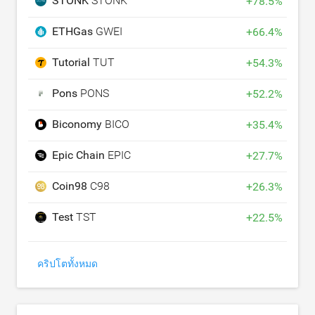
STONK
STONK
+
78.5
%
ETHGas
GWEI
+
66.4
%
Tutorial
TUT
+
54.3
%
Pons
PONS
+
52.2
%
Biconomy
BICO
+
35.4
%
Epic Chain
EPIC
+
27.7
%
Coin98
C98
+
26.3
%
Test
TST
+
22.5
%
คริปโตทั้งหมด