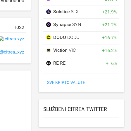
1500000000
Solstice
SLX
+
21.9
%
Synapse
SYN
+
21.2
%
1022
DODO
DODO
+
16.7
%
citrea.xyz
Viction
VIC
+
16.2
%
@citrea_xyz
RE
RE
+
16
%
SVE KRIPTO VALUTE
SLUŽBENI CITREA TWITTER