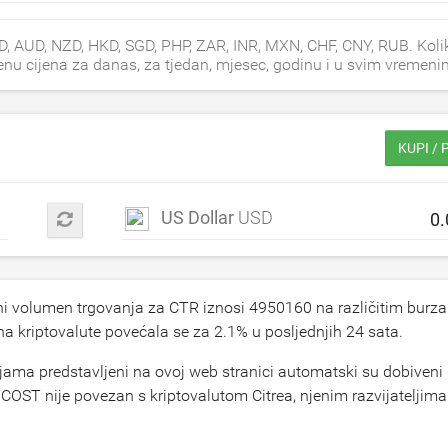
AD, AUD, NZD, HKD, SGD, PHP, ZAR, INR, MXN, CHF, CNY, RUB. Koli
jenu cijena za danas, za tjedan, mjesec, godinu i u svim vremeni
KUPI /
US Dollar
USD
tni volumen trgovanja za CTR iznosi
4950160
na različitim burz
na kriptovalute povećala se za
2.1
% u posljednjih 24 sata.
jama predstavljeni na ovoj web stranici automatski su dobiveni 
OST nije povezan s kriptovalutom Citrea, njenim razvijateljima 