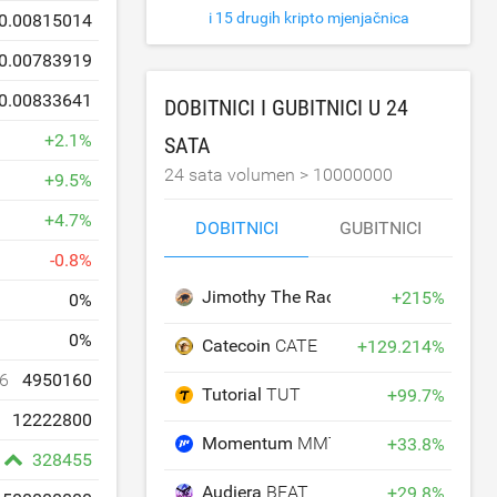
i 15 drugih kripto mjenjačnica
0.00815014
0.00783919
0.00833641
DOBITNICI I GUBITNICI U 24
+
2.1
%
SATA
24 sata volumen >
10000000
+
9.5
%
+
4.7
%
DOBITNICI
GUBITNICI
-
0.8
%
Jimothy The Raccoon
JIMOTHY
+
215
%
0
%
0
%
Catecoin
CATE
+
129.214
%
6
4950160
Tutorial
TUT
+
99.7
%
12222800
Momentum
MMT
+
33.8
%
328455
Audiera
BEAT
+
29.8
%