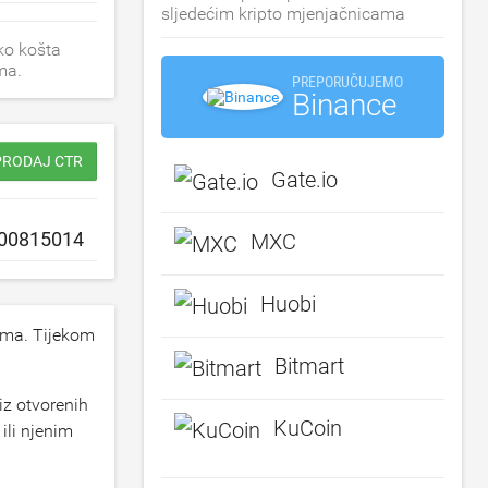
sljedećim kripto mjenjačnicama
ko košta
ma.
PREPORUČUJEMO
Binance
 PRODAJ CTR
Gate.io
MXC
Huobi
ama. Tijekom
Bitmart
iz otvorenih
KuCoin
ili njenim