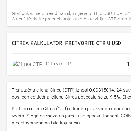
Graf prikazuje Citrea dinamiku cijena u BTC, USD, EUR, C
Citrea? Koristite prebacivanje kako biste vidjeli CTR prom
CITREA KALKULATOR. PRETVORITE CTR U
USD
Citrea
CTR
Trenutačna cijena Citrea (CTR) iznosi
0.00815014
. 24-sa
posljednjeg tjedna, cijena Citrea povećala se za
9.5
%. Cije
Podaci o cijeni Citrea (CTR) i drugim povezanim informaci
izvora. Stoga ne možemo jamčiti za njihovu točnost. COINC
predstavnicima na bilo koji način.