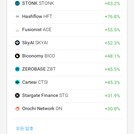
STONK
STONK
+
83.2
%
Hashflow
HFT
+
76.8
%
Fusionist
ACE
+
55.5
%
SkyAI
SKYAI
+
52.3
%
Biconomy
BICO
+
48.1
%
ZEROBASE
ZBT
+
45.5
%
Cartesi
CTSI
+
45.3
%
Stargate Finance
STG
+
31.9
%
Orochi Network
ON
+
30.8
%
모든 암호