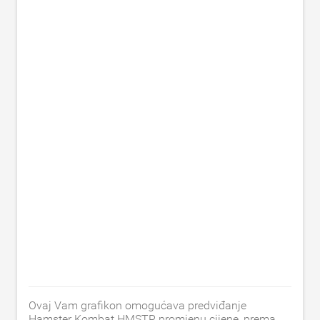
Ovaj Vam grafikon omogućava predviđanje
Hamster Kombat HMSTR promjenu cijene, prema