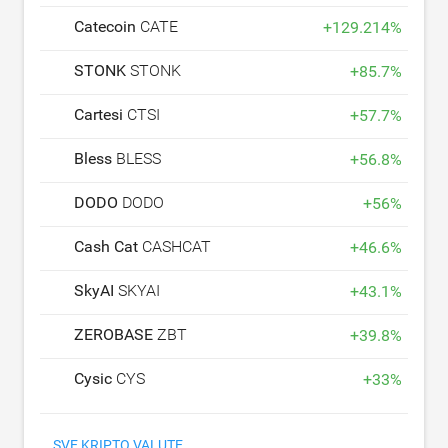
Catecoin
CATE
+
129.214
%
STONK
STONK
+
85.7
%
Cartesi
CTSI
+
57.7
%
Bless
BLESS
+
56.8
%
DODO
DODO
+
56
%
Cash Cat
CASHCAT
+
46.6
%
SkyAI
SKYAI
+
43.1
%
ZEROBASE
ZBT
+
39.8
%
Cysic
CYS
+
33
%
SVE KRIPTO VALUTE