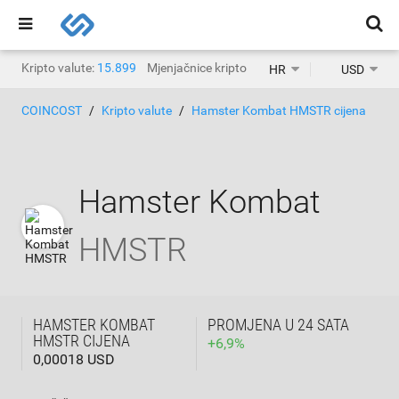
Kripto valute:
15.899
Mjenjačnice kripto valuta:
1.468
HR
USD
COINCOST
Kripto valute
Hamster Kombat HMSTR cijena
Hamster Kombat
HMSTR
HAMSTER KOMBAT
PROMJENA U 24 SATA
HMSTR CIJENA
+
6,9
%
0,00018 USD