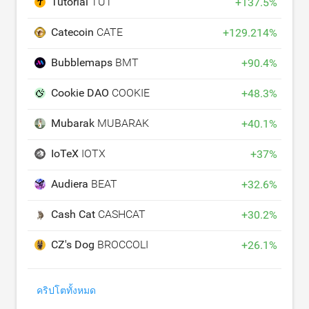
Tutorial
TUT
+
137.5
%
Catecoin
CATE
+
129.214
%
Bubblemaps
BMT
+
90.4
%
Cookie DAO
COOKIE
+
48.3
%
Mubarak
MUBARAK
+
40.1
%
IoTeX
IOTX
+
37
%
Audiera
BEAT
+
32.6
%
Cash Cat
CASHCAT
+
30.2
%
CZ's Dog
BROCCOLI
+
26.1
%
คริปโตทั้งหมด