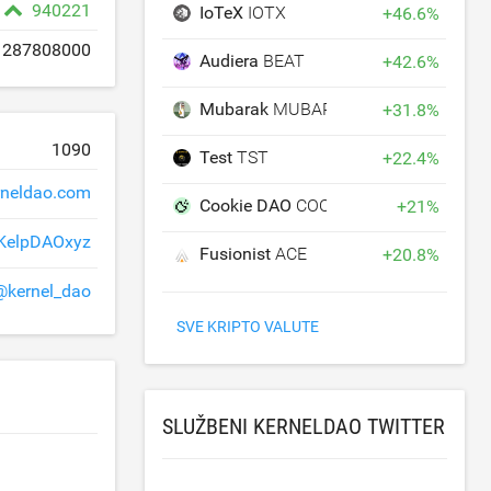
940221
IoTeX
IOTX
+
46.6
%
287808000
Audiera
BEAT
+
42.6
%
Mubarak
MUBARAK
+
31.8
%
1090
Test
TST
+
22.4
%
rneldao.com
Cookie DAO
COOKIE
+
21
%
KelpDAOxyz
Fusionist
ACE
+
20.8
%
@kernel_dao
SVE KRIPTO VALUTE
SLUŽBENI KERNELDAO TWITTER