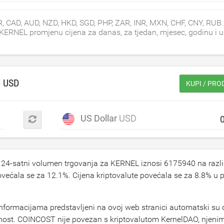
, CAD, AUD, NZD, HKD, SGD, PHP, ZAR, INR, MXN, CHF, CNY, RUB.
i KERNEL promjenu cijena za danas, za tjedan, mjesec, godinu i 
U
USD
KUPI / PR
US Dollar
USD
. 24-satni volumen trgovanja za KERNEL iznosi
6175940
na razli
ovećala se za
12.1
%. Cijena kriptovalute povećala se za
8.8
% u p
formacijama predstavljeni na ovoj web stranici automatski su d
čnost. COINCOST nije povezan s kriptovalutom KernelDAO, njeni