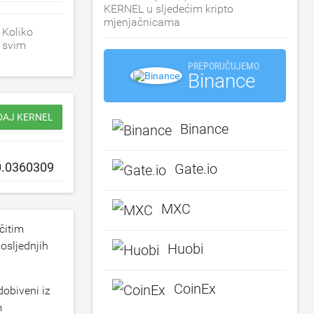
KERNEL u sljedećim kripto
mjenjačnicama
 Koliko
u svim
PREPORUČUJEMO
Binance
ODAJ KERNEL
Binance
Gate.io
MXC
čitim
osljednjih
Huobi
CoinEx
obiveni iz
m