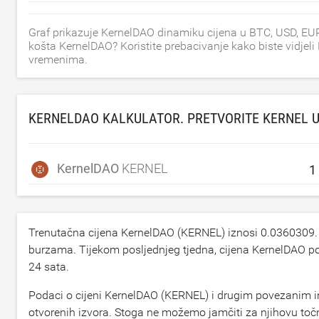
Graf prikazuje KernelDAO dinamiku cijena u BTC, USD, EUR
košta KernelDAO? Koristite prebacivanje kako biste vidjel
vremenima.
KERNELDAO KALKULATOR. PRETVORITE KERNEL 
KernelDAO
KERNEL
Trenutačna cijena KernelDAO (KERNEL) iznosi
0.0360309
burzama. Tijekom posljednjeg tjedna, cijena KernelDAO p
24 sata.
Podaci o cijeni KernelDAO (KERNEL) i drugim povezanim in
otvorenih izvora. Stoga ne možemo jamčiti za njihovu to