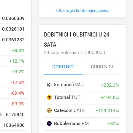
i 36 drugih kripto mjenjačnica
0.0360309
0.0326101
DOBITNICI I GUBITNICI U 24
0.0361282
SATA
+
8.8
%
24 sata volumen >
10000000
+
12.1
%
DOBITNICI
GUBITNICI
+
3.2
%
-
12.6
%
Immunefi
IMU
+
232.3
%
-
69.4
%
Tutorial
TUT
+
194.5
%
-
83.9
%
Catecoin
CATE
+
129.214
%
5
6175940
Bubblemaps
BMT
+
52
%
10364900