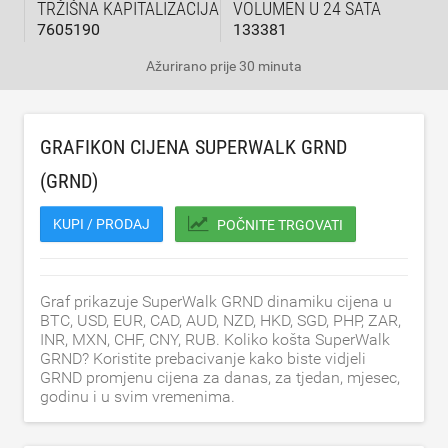
TRŽIŠNA KAPITALIZACIJA
VOLUMEN U 24 SATA
7605190
133381
Ažurirano
prije 30 minuta
GRAFIKON CIJENA SUPERWALK GRND
(GRND)
KUPI / PRODAJ
POČNITE TRGOVATI
Graf prikazuje SuperWalk GRND dinamiku cijena u
BTC, USD, EUR, CAD, AUD, NZD, HKD, SGD, PHP, ZAR,
INR, MXN, CHF, CNY, RUB. Koliko košta SuperWalk
GRND? Koristite prebacivanje kako biste vidjeli
GRND promjenu cijena za danas, za tjedan, mjesec,
godinu i u svim vremenima.