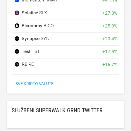
+
41.4
%
Solstice
SLX
+
27.8
%
Biconomy
BICO
+
25.9
%
Synapse
SYN
+
20.4
%
Test
TST
+
17.5
%
RE
RE
+
16.7
%
SVE KRIPTO VALUTE
SLUŽBENI SUPERWALK GRND TWITTER