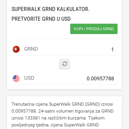
SUPERWALK GRND KALKULATOR.
PRETVORITE GRND U
USD
KUPI / PRODAJ GRND
GRND
USD
Trenutačna cijena SuperWalk GRND (GRND) iznosi
0.00957788
. 24-satni volumen trgovanja za GRND
iznosi
133381
na različitim burzama. Tijekom
posljednjeg tjedna, cijena SuperWalk GRND