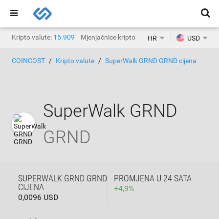
Kripto valute:
15.909
Mjenjačnice kripto valuta:
1.471
HR
USD
COINCOST
Kripto valute
SuperWalk GRND GRND cijena
SuperWalk GRND
GRND
SUPERWALK GRND GRND
PROMJENA U 24 SATA
CIJENA
+
4,9
%
0,0096 USD