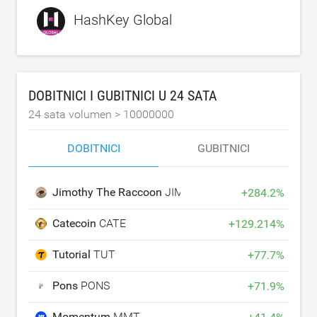
HashKey Global
DOBITNICI I GUBITNICI U 24 SATA
24 sata volumen >
10000000
DOBITNICI
GUBITNICI
Jimothy The Raccoon
JIMOTHY
+
284.2
%
Catecoin
CATE
+
129.214
%
Tutorial
TUT
+
77.7
%
Pons
PONS
+
71.9
%
Momentum
MMT