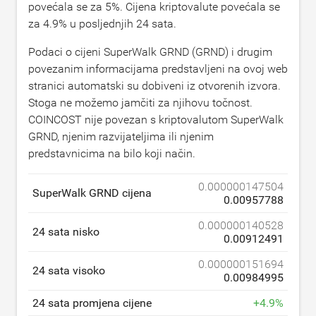
povećala se za
5
%. Cijena kriptovalute povećala se
za
4.9
% u posljednjih 24 sata.
Podaci o cijeni SuperWalk GRND (GRND) i drugim
povezanim informacijama predstavljeni na ovoj web
stranici automatski su dobiveni iz otvorenih izvora.
Stoga ne možemo jamčiti za njihovu točnost.
COINCOST nije povezan s kriptovalutom SuperWalk
GRND, njenim razvijateljima ili njenim
predstavnicima na bilo koji način.
0.000000147504
SuperWalk GRND cijena
0.00957788
0.000000140528
24 sata nisko
0.00912491
0.000000151694
24 sata visoko
0.00984995
24 sata promjena cijene
+
4.9
%