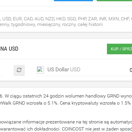
USD, EUR, CAD, AUD, NZD, HKD, SGD, PHP, ZAR, INR, MXN, CHF, 
ny, tygodniowy, miesięczny, roczny, całej historii
 NA
USD
KUP / SPR
US Dollar
USD
6
. W ciągu ostatnich 24 godzin wolumen handlowy GRND wyno
perWalk GRND wzrosła o
5.1
%. Cena kryptowaluty wzrosła o
1.5
% 
owiązane informacje prezentowane na tej stronie są automaty
gwarantować ich dokładności. COINCOST nie jest w żaden spos