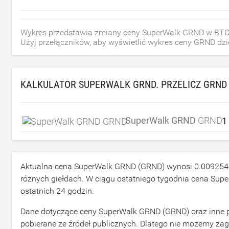
Wykres przedstawia zmiany ceny SuperWalk GRND w BTC, 
Użyj przełączników, aby wyświetlić wykres ceny GRND dzien
KALKULATOR SUPERWALK GRND. PRZELICZ GRND
SuperWalk GRND
GRND
Aktualna cena SuperWalk GRND (GRND) wynosi
0.009254
różnych giełdach. W ciągu ostatniego tygodnia cena Su
ostatnich 24 godzin.
Dane dotyczące ceny SuperWalk GRND (GRND) oraz inne p
pobierane ze źródeł publicznych. Dlatego nie możemy za