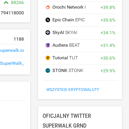
88266
Orochi Network
ON
+
39.8
%
794118000
Epic Chain
EPIC
+
35.6
%
SkyAI
SKYAI
+
34.1
%
1188
Audiera
BEAT
+
31.4
%
superwalk.io
Tutorial
TUT
+
30.6
%
SuperWalk_
STONK
STONK
+
29.9
%
WSZYSTKIE KRYPTOWALUTY
OFICJALNY TWITTER
SUPERWALK GRND