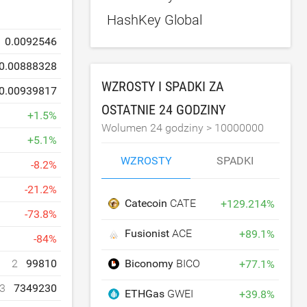
HashKey Global
0.0092546
0.00888328
WZROSTY I SPADKI ZA
0.00939817
OSTATNIE 24 GODZINY
+
1.5
%
Wolumen 24 godziny >
10000000
+
5.1
%
WZROSTY
SPADKI
-
8.2
%
-
21.2
%
Catecoin
CATE
+
129.214
%
-
73.8
%
Fusionist
ACE
+
89.1
%
-
84
%
Biconomy
BICO
2
99810
+
77.1
%
3
7349230
ETHGas
GWEI
+
39.8
%