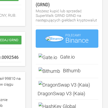
(GRND)
Możesz kupić lub sprzedać
CNY, RUB.
SuperWalk GRND GRND na
następujących giełdach kryptowalut
POLECAMY
Binance
ZEDAJ GRND
Gate.io
Bithumb
sił
99810
na
w ciągu
DragonSwap V3 (Kaia)
cznie
ób