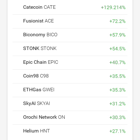
Catecoin
CATE
+
129.214
%
Fusionist
ACE
+
72.2
%
Biconomy
BICO
+
57.9
%
STONK
STONK
+
54.5
%
Epic Chain
EPIC
+
40.7
%
Coin98
C98
+
35.5
%
ETHGas
GWEI
+
35.3
%
SkyAI
SKYAI
+
31.2
%
Orochi Network
ON
+
30.3
%
Helium
HNT
+
27.1
%