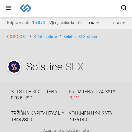
Kripto valute:
15.873
Mjenjačnice kripto valuta:
1.468
HR
USD
COINCOST
Kripto valute
Solstice SLX cijena
Solstice
SLX
SOLSTICE SLX CIJENA
PROMJENA U 24 SATA
0,076 USD
-
1,1
%
TRŽIŠNA KAPITALIZACIJA
VOLUMEN U 24 SATA
18442800
7076140
Ažurirano
prije 20 minuta