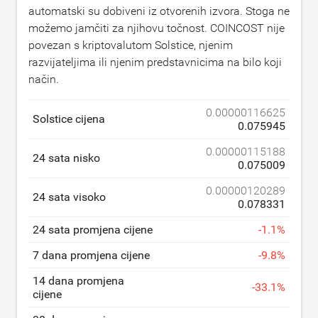
automatski su dobiveni iz otvorenih izvora. Stoga ne
možemo jamčiti za njihovu točnost. COINCOST nije
povezan s kriptovalutom Solstice, njenim
razvijateljima ili njenim predstavnicima na bilo koji
način.
0.00000116625
Solstice cijena
0.075945
0.00000115188
24 sata nisko
0.075009
0.00000120289
24 sata visoko
0.078331
24 sata promjena cijene
-
1.1
%
7 dana promjena cijene
-
9.8
%
14 dana promjena
-
33.1
%
cijene