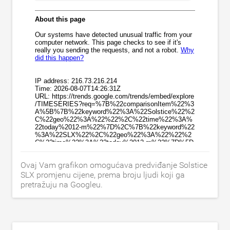
Ovaj Vam grafikon omogućava predviđanje Solstice
SLX promjenu cijene, prema broju ljudi koji ga
pretražuju na Googleu.