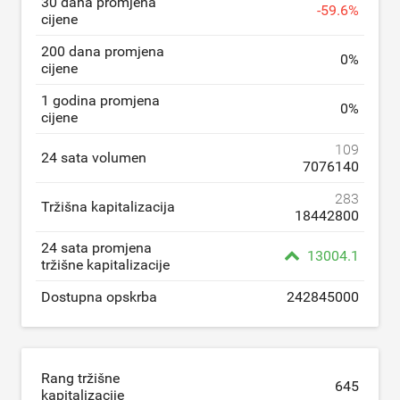
30 dana promjena
-
59.6
%
cijene
200 dana promjena
0
%
cijene
1 godina promjena
0
%
cijene
109
24 sata volumen
7076140
283
Tržišna kapitalizacija
18442800
24 sata promjena
13004.1
tržišne kapitalizacije
Dostupna opskrba
242845000
Rang tržišne
645
kapitalizacije