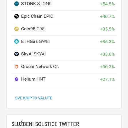
STONK
STONK
+
54.5
%
Epic Chain
EPIC
+
40.7
%
Coin98
C98
+
35.5
%
ETHGas
GWEI
+
35.3
%
SkyAI
SKYAI
+
33.6
%
Orochi Network
ON
+
30.3
%
Helium
HNT
+
27.1
%
SVE KRIPTO VALUTE
SLUŽBENI SOLSTICE TWITTER