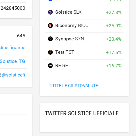
242845000
Solstice
SLX
+
27.8
%
Biconomy
BICO
+
25.9
%
645
Synapse
SYN
+
20.4
%
stice.finance
Test
TST
+
17.5
%
Solstice_TG
RE
RE
+
16.7
%
@solsticefi
TUTTE LE CRIPTOVALUTE
TWITTER SOLSTICE UFFICIALE