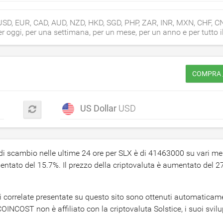
, USD, EUR, CAD, AUD, NZD, HKD, SGD, PHP, ZAR, INR, MXN, CHF, C
er oggi, per una settimana, per un mese, per un anno e per tutto i
COMPRA /
US Dollar
USD
 di scambio nelle ultime 24 ore per SLX è di
41463000
su vari mer
mentato del
15.7
%. Il prezzo della criptovaluta è aumentato del
2
ioni correlate presentate su questo sito sono ottenuti automaticam
INCOST non è affiliato con la criptovaluta Solstice, i suoi svilu