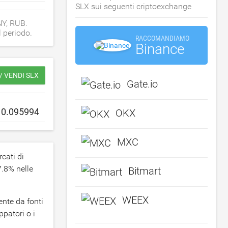
SLX sui seguenti criptoexchange
NY, RUB.
l periodo.
RACCOMANDIAMO
Binance
 VENDI SLX
Gate.io
OKX
MXC
cati di
7.8
% nelle
Bitmart
WEEX
ente da fonti
ppatori o i