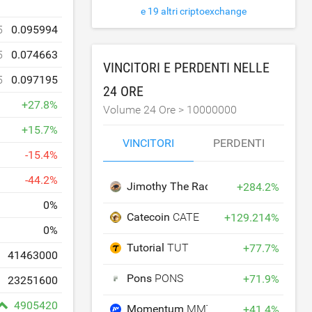
e 19 altri criptoexchange
5
0.095994
5
0.074663
VINCITORI E PERDENTI NELLE
5
0.097195
24 ORE
+
27.8
%
Volume 24 Ore >
10000000
+
15.7
%
VINCITORI
PERDENTI
-
15.4
%
-
44.2
%
Jimothy The Raccoon
JIMOTHY
+
284.2
%
0
%
Catecoin
CATE
+
129.214
%
0
%
Tutorial
TUT
+
77.7
%
41463000
Pons
PONS
+
71.9
%
23251600
4905420
Momentum
MMT
+
41.4
%