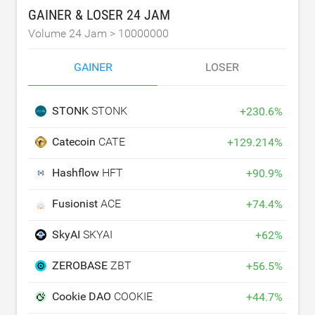
GAINER & LOSER 24 JAM
Volume 24 Jam >
10000000
GAINER
LOSER
STONK
STONK
+
230.6
%
Catecoin
CATE
+
129.214
%
Hashflow
HFT
+
90.9
%
Fusionist
ACE
+
74.4
%
SkyAI
SKYAI
+
62
%
ZEROBASE
ZBT
+
56.5
%
Cookie DAO
COOKIE
+
44.7
%