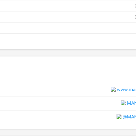
www.man
MAN
@MAN