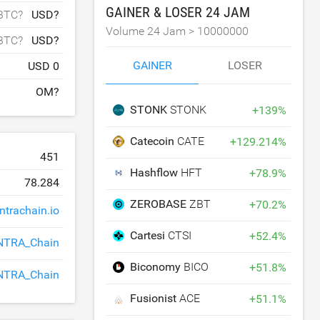
GAINER & LOSER 24 JAM
BTC?
USD?
Volume 24 Jam >
10000000
BTC?
USD?
GAINER
LOSER
USD 0
OM?
STONK
STONK
+
139
%
Catecoin
CATE
+
129.214
%
451
Hashflow
HFT
+
78.9
%
78.284
ZEROBASE
ZBT
+
70.2
%
trachain.io
Cartesi
CTSI
+
52.4
%
TRA_Chain
Biconomy
BICO
+
51.8
%
TRA_Chain
Fusionist
ACE
+
51.1
%