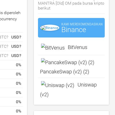
MANTRA [Old] OM pada bursa kripto
berikut
is diperoleh
tocurrency
KAMI MEREKOMENDASIKAN
Binance
BTC?
USD?
BTC?
USD?
BitVenus
BTC?
USD?
0
%
PancakeSwap (v2) (2)
0
%
0
%
Uniswap
0
%
(v2)
0
%
0
%