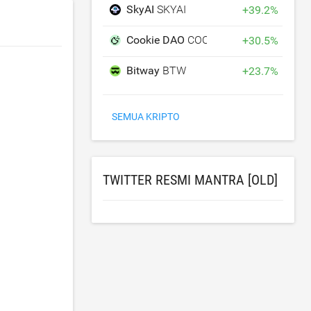
SkyAI
SKYAI
+
39.2
%
Cookie DAO
COOKIE
+
30.5
%
Bitway
BTW
+
23.7
%
SEMUA KRIPTO
TWITTER RESMI MANTRA [OLD]