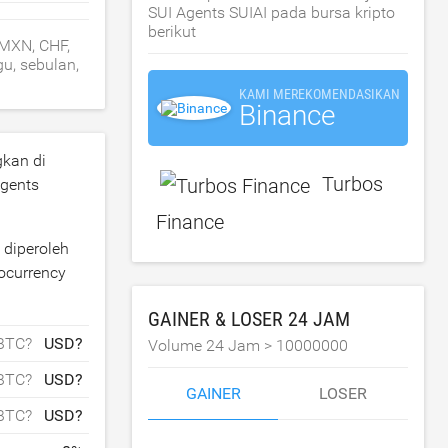
SUI Agents SUIAI pada bursa kripto
berikut
 MXN, CHF,
u, sebulan,
KAMI MEREKOMENDASIKAN
Binance
gkan di
Turbos
Agents
Finance
 diperoleh
tocurrency
GAINER & LOSER 24 JAM
BTC?
USD?
Volume 24 Jam >
10000000
BTC?
USD?
GAINER
LOSER
BTC?
USD?