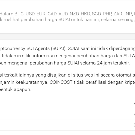
alam BTC, USD, EUR, CAD, AUD, NZD, HKD, SGD, PHP, ZAR, INR,
 melihat perubahan harga SUIAI untuk hari ini, selama semingg
iptocurrency SUI Agents (SUIAI). SUIAI saat ini tidak diperdagan
 tidak memiliki informasi mengenai perubahan harga dari SUI 
papun mengenai perubahan harga SUIAI selama 24 jam terakhir.
 terkait lainnya yang disajikan di situs web ini secara otomatis
enjamin keakuratannya. COINCOST tidak berafiliasi dengan krip
bentuk apapun.