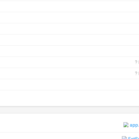
?
?
app
FstS