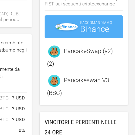
FIST sui seguenti criptoexchange
 CNY, RUB.
il periodo.
RACCOMANDIAMO
Binance
e scambiato
istbump negli
PancakeSwap (v2)
(2)
camente da
oi
Pancakeswap V3
(BSC)
 BTC
? USD
 BTC
? USD
 BTC
? USD
VINCITORI E PERDENTI NELLE
0
%
24 ORE