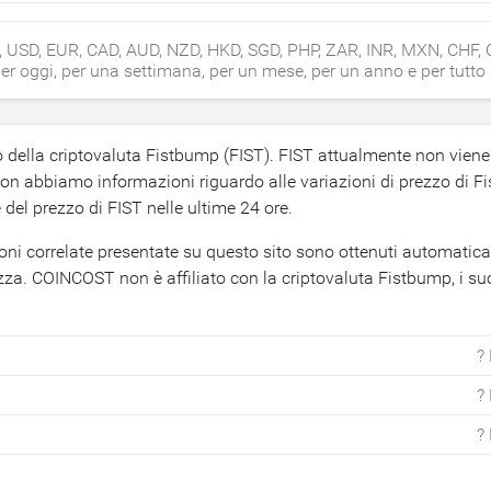
C, USD, EUR, CAD, AUD, NZD, HKD, SGD, PHP, ZAR, INR, MXN, CHF,
er oggi, per una settimana, per un mese, per un anno e per tutto 
 della criptovaluta Fistbump (FIST). FIST attualmente non vien
 abbiamo informazioni riguardo alle variazioni di prezzo di F
del prezzo di FIST nelle ultime 24 ore.
azioni correlate presentate su questo sito sono ottenuti automati
zza. COINCOST non è affiliato con la criptovaluta Fistbump, i su
?
?
?