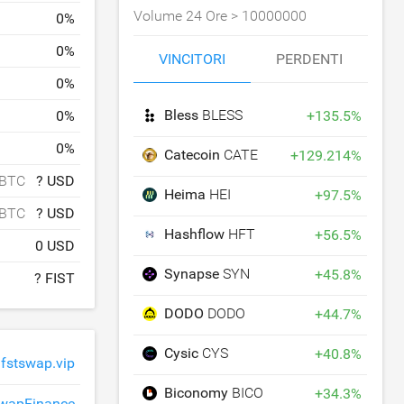
Volume 24 Ore >
10000000
0
%
0
%
VINCITORI
PERDENTI
0
%
Bless
BLESS
0
%
+
135.5
%
0
%
Catecoin
CATE
+
129.214
%
 BTC
? USD
Heima
HEI
+
97.5
%
 BTC
? USD
Hashflow
HFT
+
56.5
%
0 USD
Synapse
SYN
+
45.8
%
? FIST
DODO
DODO
+
44.7
%
Cysic
CYS
+
40.8
%
.fstswap.vip
Biconomy
BICO
+
34.3
%
wapFinance