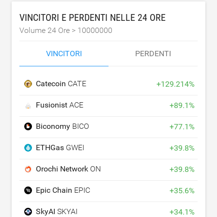
VINCITORI E PERDENTI NELLE 24 ORE
Volume 24 Ore >
10000000
VINCITORI
PERDENTI
Catecoin
CATE
+
129.214
%
Fusionist
ACE
+
89.1
%
Biconomy
BICO
+
77.1
%
ETHGas
GWEI
+
39.8
%
Orochi Network
ON
+
39.8
%
Epic Chain
EPIC
+
35.6
%
SkyAI
SKYAI
+
34.1
%