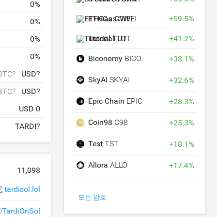
0
%
ETHGas
GWEI
+
59.5
%
0
%
Tutorial
TUT
+
41.2
%
0
%
0
%
Biconomy
BICO
+
38.1
%
BTC?
USD?
SkyAI
SKYAI
+
32.6
%
BTC?
USD?
Epic Chain
EPIC
+
28.3
%
USD 0
Coin98
C98
+
25.3
%
TARDI?
Test
TST
+
18.1
%
Allora
ALLO
+
17.4
%
11,098
tardisol.lol
모든 암호
TardiOnSol