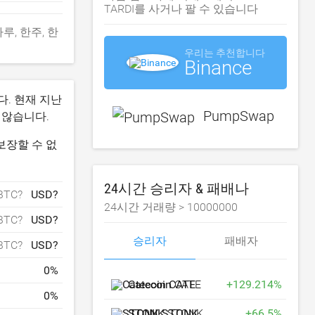
TARDI를 사거나 팔 수 있습니다
 하루, 한주, 한
우리는 추천합니다
Binance
다. 현재 지난
PumpSwap
지 않습니다.
보장할 수 없
24시간 승리자 & 패배나
BTC?
USD?
24시간 거래량 >
10000000
BTC?
USD?
승리자
패배자
BTC?
USD?
0
%
Catecoin
CATE
+
129.214
%
0
%
STONK
STONK
+
66.5
%