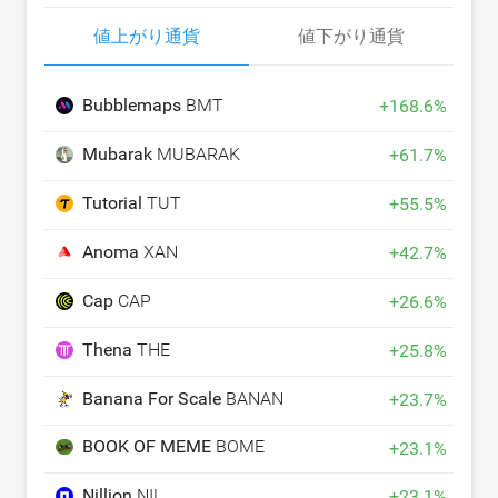
値上がり通貨
値下がり通貨
Bubblemaps
BMT
+
168.6
%
Mubarak
MUBARAK
+
61.7
%
Tutorial
TUT
+
55.5
%
Anoma
XAN
+
42.7
%
Cap
CAP
+
26.6
%
Thena
THE
+
25.8
%
Banana For Scale
BANANAS31
+
23.7
%
BOOK OF MEME
BOME
+
23.1
%
Nillion
NIL
+
23.1
%