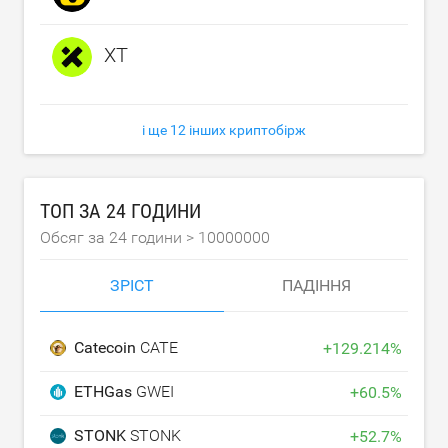
XT
і ще 12 інших криптобірж
ТОП ЗА 24 ГОДИНИ
Обсяг за 24 години >
10000000
ЗРІСТ
ПАДІННЯ
Catecoin
CATE
+
129.214
%
ETHGas
GWEI
+
60.5
%
STONK
STONK
+
52.7
%