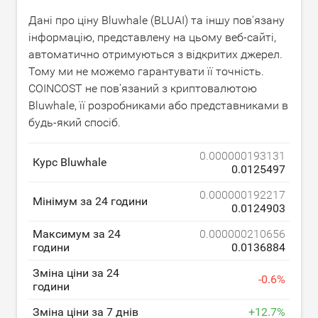
Дані про ціну Bluwhale (BLUAI) та іншу пов'язану
інформацію, представлену на цьому веб-сайті,
автоматично отримуються з відкритих джерел.
Тому ми не можемо гарантувати її точність.
COINCOST не пов'язаний з криптовалютою
Bluwhale, її розробниками або представниками в
будь-який спосіб.
0.000000193131
Курс Bluwhale
0.0125497
0.000000192217
Мінімум за 24 години
0.0124903
Максимум за 24
0.000000210656
години
0.0136884
Зміна ціни за 24
-
0.6
%
години
Зміна ціни за 7 днів
+
12.7
%