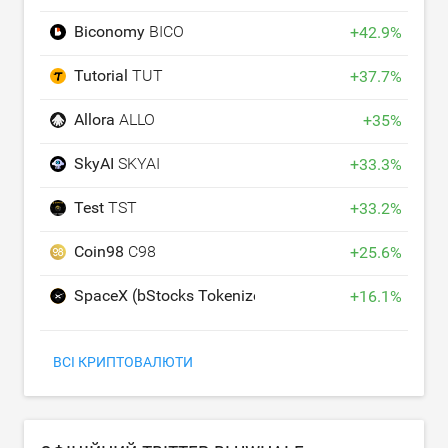
Biconomy
BICO
+
42.9
%
Tutorial
TUT
+
37.7
%
Allora
ALLO
+
35
%
SkyAI
SKYAI
+
33.3
%
Test
TST
+
33.2
%
Coin98
C98
+
25.6
%
SpaceX (bStocks Tokenized Stock)
SPCXB
+
16.1
%
ВСІ КРИПТОВАЛЮТИ