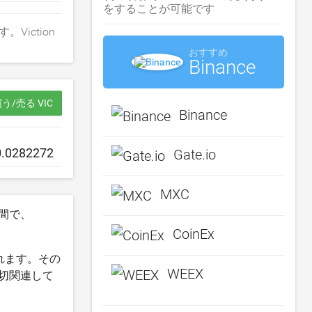
をすることが可能です
です。Viction
。
おすすめ
Binance
う/売る VIC
Binance
Gate.io
MXC
週間で、
CoinEx
されます。その
WEEX
一切関連して