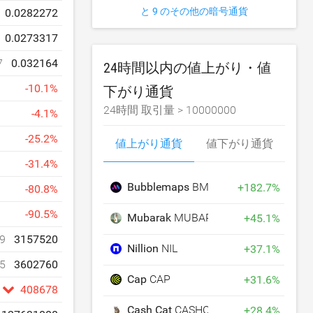
と 9 のその他の暗号通貨
0.0282272
0.0273317
7
0.032164
24時間以内の値上がり・値
-
10.1
%
下がり通貨
24時間 取引量 >
10000000
-
4.1
%
-
25.2
%
値上がり通貨
値下がり通貨
-
31.4
%
Bubblemaps
BMT
+
182.7
%
-
80.8
%
-
90.5
%
Mubarak
MUBARAK
+
45.1
%
9
3157520
Nillion
NIL
+
37.1
%
5
3602760
Cap
CAP
+
31.6
%
408678
Cash Cat
CASHCAT
+
28.4
%