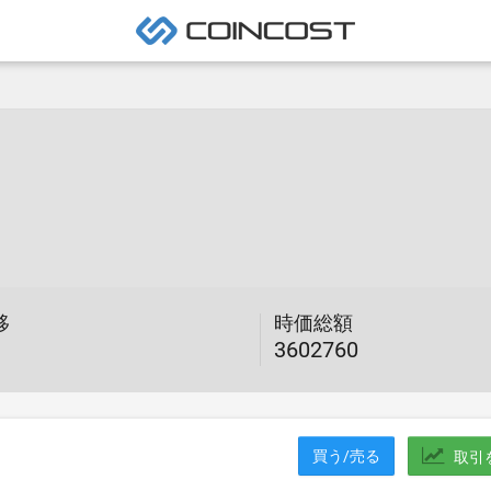
移
時価総額
3602760
買う/売る
取引