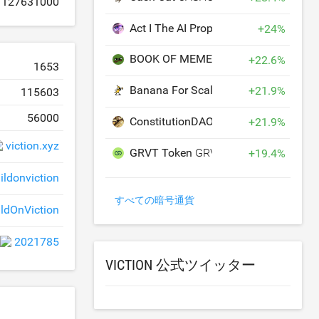
127631000
Act I The AI Prophecy
ACT
+
24
%
BOOK OF MEME
BOME
+
22.6
%
1653
Banana For Scale
BANANAS31
+
21.9
%
115603
56000
ConstitutionDAO
PEOPLE
+
21.9
%
viction.xyz
GRVT Token
GRVT
+
19.4
%
ildonviction
すべての暗号通貨
ldOnViction
2021785
VICTION 公式ツイッター