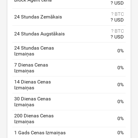
? USD
? BTC
24 Stundas Zemākais
? USD
? BTC
24 Stundas Augstākais
? USD
24 Stundas Cenas
0
%
Izmaiņas
7 Dienas Cenas
0
%
Izmaiņas
14 Dienas Cenas
0
%
Izmaiņas
30 Dienas Cenas
0
%
Izmaiņas
200 Dienas Cenas
0
%
Izmaiņas
1 Gads Cenas Izmaiņas
0
%