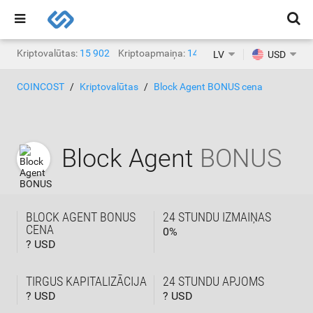
Kriptovalūtas:
15 902
Kriptoapmaiņa:
1468
LV
USD
COINCOST
Kriptovalūtas
Block Agent BONUS cena
Block Agent
BONUS
BLOCK AGENT BONUS
24 STUNDU IZMAIŅAS
CENA
0
%
? USD
TIRGUS KAPITALIZĀCIJA
24 STUNDU APJOMS
? USD
? USD