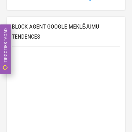
BLOCK AGENT GOOGLE MEKLĒJUMU
TIRGOTIES TAGAD
TENDENCES