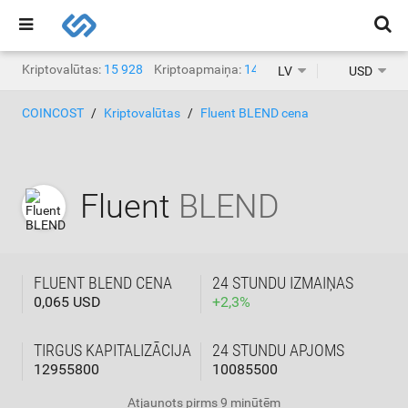
Kriptovalūtas:
15 928
Kriptoapmaiņa:
1471
LV
USD
COINCOST
Kriptovalūtas
Fluent BLEND cena
Fluent
BLEND
FLUENT BLEND CENA
24 STUNDU IZMAIŅAS
0,065 USD
+
2,3
%
TIRGUS KAPITALIZĀCIJA
24 STUNDU APJOMS
12955800
10085500
Atjaunots
pirms 9 minūtēm