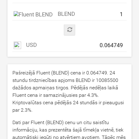
BLEND
USD
Pašreizējā Fluent (BLEND) cena ir
0.064749
. 24
stundu tirdzniecības apjoms BLEND ir
10085500
dažādos apmaiņas tirgos. Pēdējās nedēļas laikā
Fluent cena ir samazinājusies par
4.3
%.
Kriptovalūtas cena pēdējās 24 stundās ir pieaugusi
par
2.3
%.
Dati par Fluent (BLEND) cenu un citu saistītu
informāciju, kas prezentēta šajā tīmekļa vietnē, tiek
automātiski iegūti no atvērtiem avotiem. Tāpēc mēs