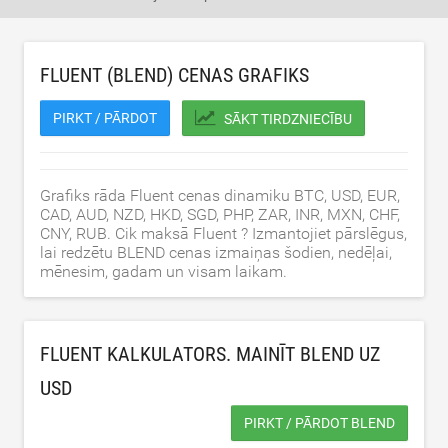
FLUENT (BLEND) CENAS GRAFIKS
PIRKT / PĀRDOT
SĀKT TIRDZNIECĪBU
Grafiks rāda Fluent cenas dinamiku BTC, USD, EUR,
CAD, AUD, NZD, HKD, SGD, PHP, ZAR, INR, MXN, CHF,
CNY, RUB. Cik maksā Fluent ? Izmantojiet pārslēgus,
lai redzētu BLEND cenas izmaiņas šodien, nedēļai,
mēnesim, gadam un visam laikam.
FLUENT KALKULATORS. MAINĪT BLEND UZ
USD
PIRKT / PĀRDOT BLEND