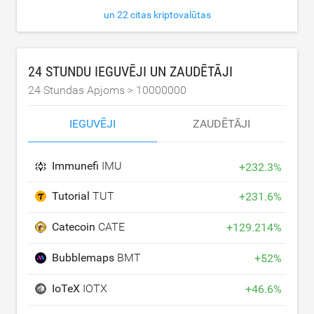
un 22 citas kriptovalūtas
24 STUNDU IEGUVĒJI UN ZAUDĒTĀJI
24 Stundas Apjoms >
10000000
IEGUVĒJI
ZAUDĒTĀJI
Immunefi
IMU
+
232.3
%
Tutorial
TUT
+
231.6
%
Catecoin
CATE
+
129.214
%
Bubblemaps
BMT
+
52
%
IoTeX
IOTX
+
46.6
%