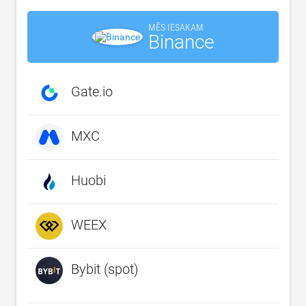
MĒS IESAKAM
Binance
Gate.io
MXC
Huobi
WEEX
Bybit (spot)