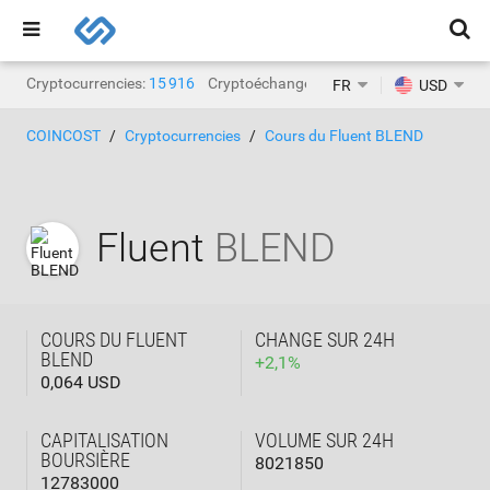
Cryptocurrencies:
15 916
Cryptoéchanges:
1 468
FR
USD
COINCOST
Cryptocurrencies
Cours du Fluent BLEND
Fluent
BLEND
COURS DU FLUENT
CHANGE SUR 24H
BLEND
+
2,1
%
0,064 USD
CAPITALISATION
VOLUME SUR 24H
BOURSIÈRE
8021850
12783000