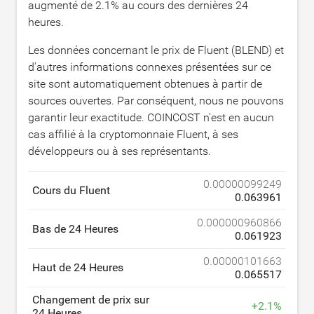
augmenté de
2.1
% au cours des dernières 24
heures.
Les données concernant le prix de Fluent (BLEND) et
d'autres informations connexes présentées sur ce
site sont automatiquement obtenues à partir de
sources ouvertes. Par conséquent, nous ne pouvons
garantir leur exactitude. COINCOST n'est en aucun
cas affilié à la cryptomonnaie Fluent, à ses
développeurs ou à ses représentants.
0.00000099249
Cours du Fluent
0.063961
0.000000960866
Bas de 24 Heures
0.061923
0.00000101663
Haut de 24 Heures
0.065517
Changement de prix sur
+
2.1
%
24 Heures