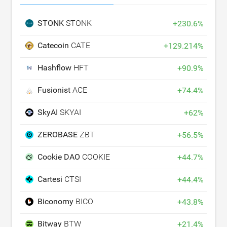
STONK
STONK
+
230.6
%
Catecoin
CATE
+
129.214
%
Hashflow
HFT
+
90.9
%
Fusionist
ACE
+
74.4
%
SkyAI
SKYAI
+
62
%
ZEROBASE
ZBT
+
56.5
%
Cookie DAO
COOKIE
+
44.7
%
Cartesi
CTSI
+
44.4
%
Biconomy
BICO
+
43.8
%
Bitway
BTW
+
21.4
%