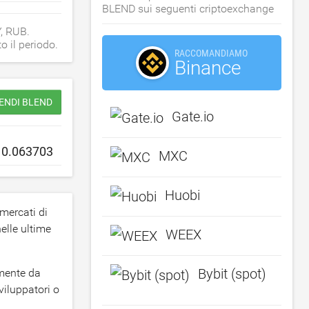
BLEND sui seguenti criptoexchange
Y, RUB.
o il periodo.
RACCOMANDIAMO
Binance
ENDI BLEND
Gate.io
MXC
Huobi
mercati di
elle ultime
WEEX
Bybit (spot)
amente da
viluppatori o