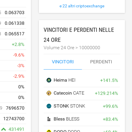
e 22 altri criptoexchange
5
0.063703
9
0.061338
VINCITORI E PERDENTI NELLE
3
0.065517
24 ORE
+
2.8
%
Volume 24 Ore >
10000000
-
9.6
%
VINCITORI
PERDENTI
-
3
%
-
2.9
%
Heima
HEI
+
141.5
%
0
%
Catecoin
CATE
+
129.214
%
0
%
STONK
STONK
+
99.6
%
9
7696570
12743700
Bless
BLESS
+
83.4
%
431491
DODO
DODO