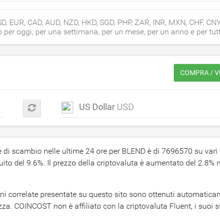
USD, EUR, CAD, AUD, NZD, HKD, SGD, PHP, ZAR, INR, MXN, CHF, CN
 per oggi, per una settimana, per un mese, per un anno e per tutt
COMPRA / V
US Dollar
USD
me di scambio nelle ultime 24 ore per BLEND è di
7696570
su vari 
uito del
9.6
%. Il prezzo della criptovaluta è aumentato del
2.8
% n
zioni correlate presentate su questo sito sono ottenuti automatic
za. COINCOST non è affiliato con la criptovaluta Fluent, i suoi s