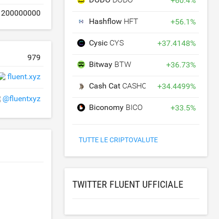
+
60.4
%
200000000
Hashflow
HFT
+
56.1
%
Cysic
CYS
+
37.4148
%
979
Bitway
BTW
+
36.73
%
fluent.xyz
Cash Cat
CASHCAT
+
34.4499
%
@fluentxyz
Biconomy
BICO
+
33.5
%
TUTTE LE CRIPTOVALUTE
TWITTER FLUENT UFFICIALE