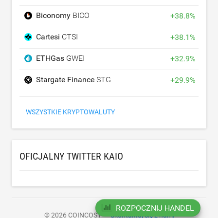
Biconomy
BICO
+
38.8
%
Cartesi
CTSI
+
38.1
%
ETHGas
GWEI
+
32.9
%
Stargate Finance
STG
+
29.9
%
WSZYSTKIE KRYPTOWALUTY
OFICJALNY TWITTER KAIO
ROZPOCZNIJ HANDEL
© 2026 COINCOST
Skontaktuj się z nami