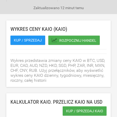
Zaktualizowano
12 minut temu
WYKRES CENY KAIO (KAIO)
KUP / SPRZEDAJ
ROZPOCZNIJ HANDEL
Wykres przedstawia zmiany ceny KAIO w BTC, USD,
EUR, CAD, AUD, NZD, HKD, SGD, PHP, ZAR, INR, MXN,
CHF, CNY, RUB. Użyj przełączników, aby wyświetlić
wykres ceny KAIO dzienny, tygodniowy, miesięczny,
roczny, całej historii
KALKULATOR KAIO. PRZELICZ KAIO NA
USD
KUP / SPRZEDAJ KAIO