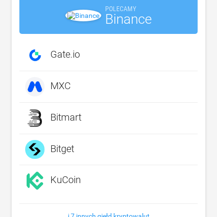
POLECAMY
Binance
Gate.io
MXC
Bitmart
Bitget
KuCoin
i 7 innych giełd kryptowalut