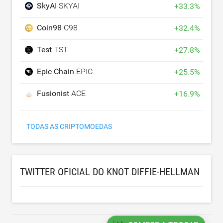
SkyAI
SKYAI
+
33.3
%
Coin98
C98
+
32.4
%
Test
TST
+
27.8
%
Epic Chain
EPIC
+
25.5
%
Fusionist
ACE
+
16.9
%
TODAS AS CRIPTOMOEDAS
TWITTER OFICIAL DO KNOT DIFFIE-HELLMAN