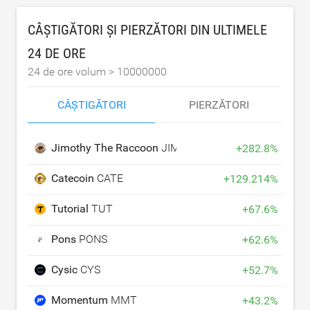
CÂȘTIGĂTORI ȘI PIERZĂTORI DIN ULTIMELE
24 DE ORE
24 de ore volum >
10000000
CÂȘTIGĂTORI
PIERZĂTORI
Jimothy The Raccoon
JIMOTHY
+
282.8
%
Catecoin
CATE
+
129.214
%
Tutorial
TUT
+
67.6
%
Pons
PONS
+
62.6
%
Cysic
CYS
+
52.7
%
Momentum
MMT
+
43.2
%