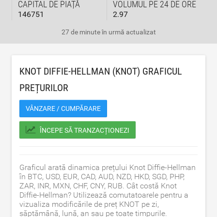
CAPITAL DE PIAȚĂ
VOLUMUL PE 24 DE ORE
146751
2.97
27 de minute în urmă
actualizat
KNOT DIFFIE-HELLMAN (KNOT) GRAFICUL
PREȚURILOR
VÂNZARE / CUMPĂRARE
ÎNCEPE SĂ TRANZACȚIONEZI
Graficul arată dinamica prețului Knot Diffie-Hellman
în BTC, USD, EUR, CAD, AUD, NZD, HKD, SGD, PHP,
ZAR, INR, MXN, CHF, CNY, RUB. Cât costă Knot
Diffie-Hellman? Utilizează comutatoarele pentru a
vizualiza modificările de preț KNOT pe zi,
săptămână, lună, an sau pe toate timpurile.