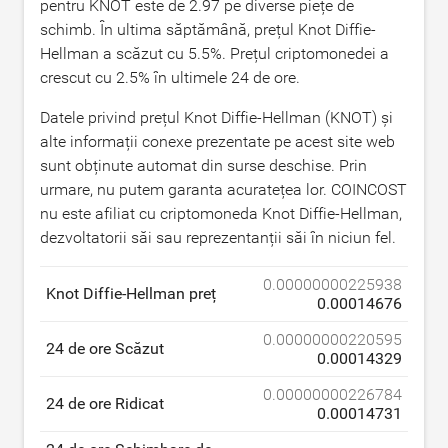
pentru KNOT este de
2.97
pe diverse piețe de
schimb. În ultima săptămână, prețul Knot Diffie-
Hellman a scăzut cu
5.5
%. Prețul criptomonedei a
crescut cu
2.5
% în ultimele 24 de ore.
Datele privind prețul Knot Diffie-Hellman (KNOT) și
alte informații conexe prezentate pe acest site web
sunt obținute automat din surse deschise. Prin
urmare, nu putem garanta acuratețea lor. COINCOST
nu este afiliat cu criptomoneda Knot Diffie-Hellman,
dezvoltatorii săi sau reprezentanții săi în niciun fel.
0.00000000225938
Knot Diffie-Hellman preț
0.00014676
0.00000000220595
24 de ore Scăzut
0.00014329
0.00000000226784
24 de ore Ridicat
0.00014731