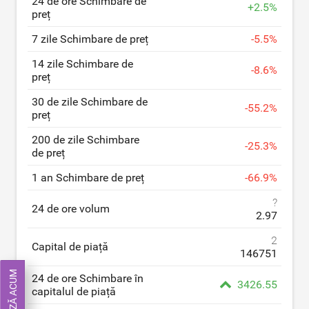
24 de ore Schimbare de
+
2.5
%
preț
7 zile Schimbare de preț
-
5.5
%
14 zile Schimbare de
-
8.6
%
preț
30 de zile Schimbare de
-
55.2
%
preț
200 de zile Schimbare
-
25.3
%
de preț
1 an Schimbare de preț
-
66.9
%
?
24 de ore volum
2.97
2
Capital de piață
146751
24 de ore Schimbare în
3426.55
capitalul de piață