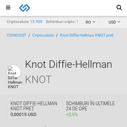
Criptovalute:
15.909
Schimburi cripto:
1.471
RO
USD
COINCOST
Criptovalute
Knot Diffie-Hellman KNOT preț
Knot Diffie-Hellman
KNOT
KNOT DIFFIE-HELLMAN
SCHIMBURI ÎN ULTIMELE
KNOT PREȚ
24 DE ORE
0,00015 USD
+
2,5
%