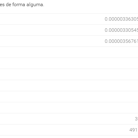
tes de forma alguma.
0.0000033630
0.0000033054
0.0000035676
3
491