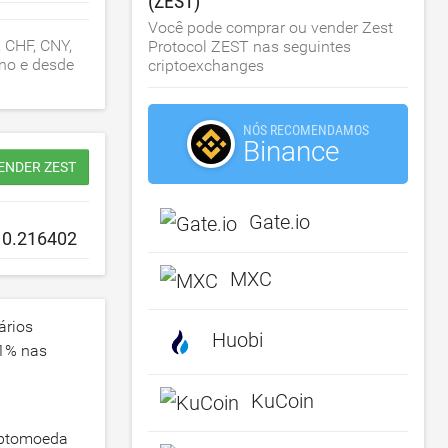
(ZEST)
Você pode comprar ou vender Zest
 CHF, CNY,
Protocol ZEST nas seguintes
ano e desde
criptoexchanges
NÓS RECOMENDAMOS
Binance
ENDER ZEST
Gate.io
MXC
ários
Huobi
1
% nas
KuCoin
riptomoeda