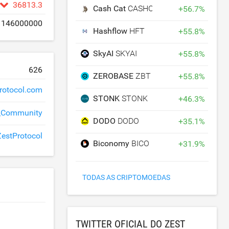
36813.3
Cash Cat
CASHCAT
+
56.7
%
146000000
Hashflow
HFT
+
55.8
%
SkyAI
SKYAI
+
55.8
%
626
ZEROBASE
ZBT
+
55.8
%
rotocol.com
STONK
STONK
+
46.3
%
l_Community
DODO
DODO
+
35.1
%
estProtocol
Biconomy
BICO
+
31.9
%
TODAS AS CRIPTOMOEDAS
TWITTER OFICIAL DO ZEST