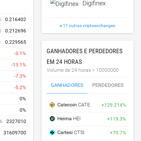
Digifinex
5
0.216402
e 11 outras criptoexchanges
5
0.212696
1
0.229565
GANHADORES E PERDEDORES
-
3.1
%
EM 24 HORAS
-
13.1
%
Volume de 24 horas >
10000000
-
7.3
%
GANHADORES
PERDEDORES
-
5.2
%
0
%
Catecoin
CATE
+
129.214
%
0
%
Heima
HEI
+
119.3
%
6
2327010
Cartesi
CTSI
+
70.7
%
31609700