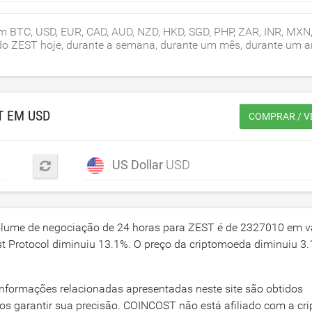
em BTC, USD, EUR, CAD, AUD, NZD, HKD, SGD, PHP, ZAR, INR, MXN,
o do ZEST hoje, durante a semana, durante um mês, durante um 
T EM
USD
COMPRAR / V
US Dollar
USD
olume de negociação de 24 horas para ZEST é de
2327010
em v
t Protocol diminuiu
13.1
%. O preço da criptomoeda diminuiu
3.
informações relacionadas apresentadas neste site são obtidos
os garantir sua precisão. COINCOST não está afiliado com a c