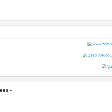
www.zestp
ZestProtoco
@Z
OOGLE