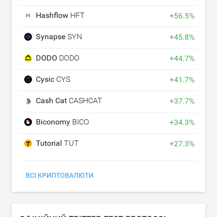
Hashflow
HFT
+
56.5
%
Synapse
SYN
+
45.8
%
DODO
DODO
+
44.7
%
Cysic
CYS
+
41.7
%
Cash Cat
CASHCAT
+
37.7
%
Biconomy
BICO
+
34.3
%
Tutorial
TUT
+
27.3
%
ВСІ КРИПТОВАЛЮТИ