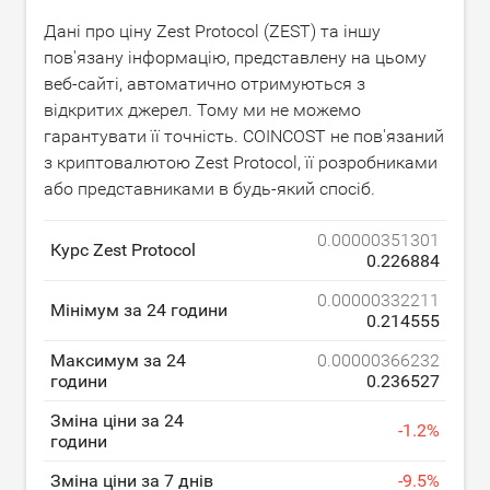
Дані про ціну Zest Protocol (ZEST) та іншу
пов'язану інформацію, представлену на цьому
веб-сайті, автоматично отримуються з
відкритих джерел. Тому ми не можемо
гарантувати її точність. COINCOST не пов'язаний
з криптовалютою Zest Protocol, її розробниками
або представниками в будь-який спосіб.
0.00000351301
Курс Zest Protocol
0.226884
0.00000332211
Мінімум за 24 години
0.214555
Максимум за 24
0.00000366232
години
0.236527
Зміна ціни за 24
-
1.2
%
години
Зміна ціни за 7 днів
-
9.5
%