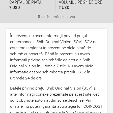
CAPITAL DE PIAȚĂ
VOLUMUL PE 24 DE ORE
? USD
? USD
5 luni în urmă
actualizat
În prezent, nu avem informații privind prețul
criptomonedei Shib Original Vision (SOV). SOV nu
este tranzacționat în prezent pe nicio piață de
schimb cunoscută. Până în prezent, nu avem
informații privind schimbările de preț ale Shib
Original Vision în ultimele 7 zile. Nu avem nicio
informație despre schimbarea prețului SOV în
ultimele 24 de ore.
Datele privind prețul Shib Original Vision (SOV) și
alte informații conexe prezentate pe acest site web
sunt obținute automat din surse deschise. Prin
urmare, nu putem garanta acuratețea lor. COINCOST
nu este afiliat cu criptomoneda Shib Original Vision,