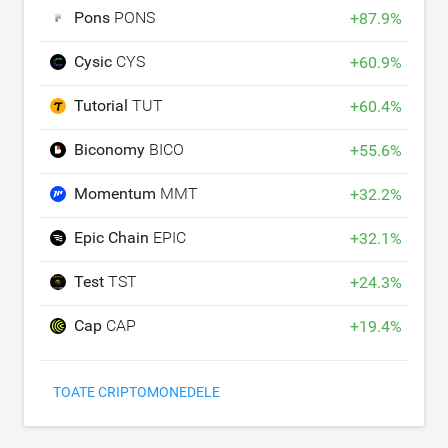
Pons
PONS
+
87.9
%
Cysic
CYS
+
60.9
%
Tutorial
TUT
+
60.4
%
Biconomy
BICO
+
55.6
%
Momentum
MMT
+
32.2
%
Epic Chain
EPIC
+
32.1
%
Test
TST
+
24.3
%
Cap
CAP
+
19.4
%
TOATE CRIPTOMONEDELE