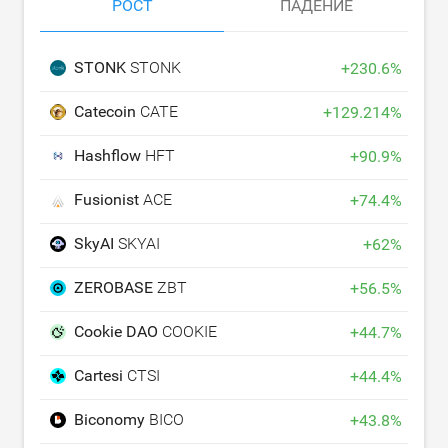
РОСТ
ПАДЕНИЕ
STONK
STONK
+
230.6
%
Catecoin
CATE
+
129.214
%
Hashflow
HFT
+
90.9
%
Fusionist
ACE
+
74.4
%
SkyAI
SKYAI
+
62
%
ZEROBASE
ZBT
+
56.5
%
Cookie DAO
COOKIE
+
44.7
%
Cartesi
CTSI
+
44.4
%
Biconomy
BICO
+
43.8
%