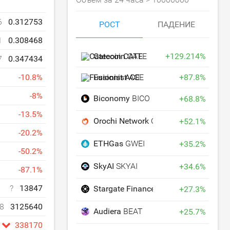
6
0.312753
РОСТ
ПАДЕНИЕ
1
0.308468
Catecoin
CATE
+
129.214
%
7
0.347434
Fusionist
ACE
+
87.8
%
-
10.8
%
-
8
%
Biconomy
BICO
+
68.8
%
-
13.5
%
Orochi Network
ON
+
52.1
%
-
20.2
%
ETHGas
GWEI
+
35.2
%
-
50.2
%
SkyAI
SKYAI
+
34.6
%
-
87.1
%
?
13847
Stargate Finance
STG
+
27.3
%
8
3125640
Audiera
BEAT
+
25.7
%
338170