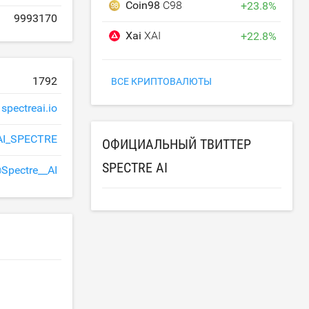
Coin98
C98
+
23.8
%
9993170
Xai
XAI
+
22.8
%
1792
ВСЕ КРИПТОВАЛЮТЫ
spectreai.io
AI_SPECTRE
ОФИЦИАЛЬНЫЙ ТВИТТЕР
SPECTRE AI
Spectre__AI