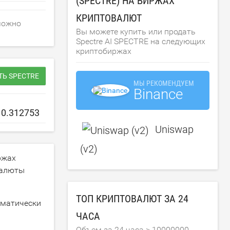
(SPECTRE) НА БИРЖАХ
КРИПТОВАЛЮТ
 можно
Вы можете купить или продать
Spectre AI SPECTRE на следующих
криптобиржах
ТЬ SPECTRE
МЫ РЕКОМЕНДУЕМ
Binance
Uniswap
(v2)
ржах
валюты
ТОП КРИПТОВАЛЮТ ЗА 24
оматически
ЧАСА
Объем за 24 часа >
10000000