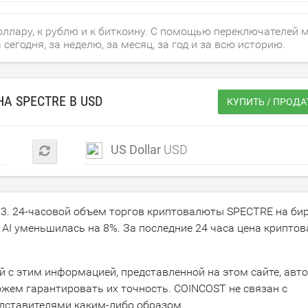
доллару, к рублю и к биткоину. С помощью переключателей
егодня, за неделю, за месяц, за год и за всю историю.
НА SPECTRE В
USD
КУПИТЬ / ПРОДА
US Dollar
USD
53
. 24-часовой объем торгов криптовалюты SPECTRE на би
e AI уменьшилась на
8
%. За последние 24 часа цена крипто
ой с этим информацией, представленной на этом сайте, авт
жем гарантировать их точность. COINCOST не связан с
едставителями каким-либо образом.