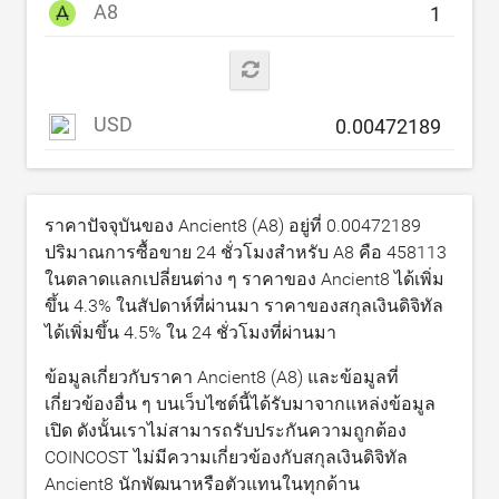
A8
USD
ราคาปัจจุบันของ Ancient8 (A8) อยู่ที่
0.00472189
ปริมาณการซื้อขาย 24 ชั่วโมงสำหรับ A8 คือ
458113
ในตลาดแลกเปลี่ยนต่าง ๆ ราคาของ Ancient8 ได้เพิ่ม
ขึ้น
4.3
% ในสัปดาห์ที่ผ่านมา ราคาของสกุลเงินดิจิทัล
ได้เพิ่มขึ้น
4.5
% ใน 24 ชั่วโมงที่ผ่านมา
ข้อมูลเกี่ยวกับราคา Ancient8 (A8) และข้อมูลที่
เกี่ยวข้องอื่น ๆ บนเว็บไซต์นี้ได้รับมาจากแหล่งข้อมูล
เปิด ดังนั้นเราไม่สามารถรับประกันความถูกต้อง
COINCOST ไม่มีความเกี่ยวข้องกับสกุลเงินดิจิทัล
Ancient8 นักพัฒนาหรือตัวแทนในทุกด้าน