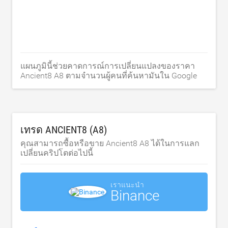
แผนภูมินี้ช่วยคาดการณ์การเปลี่ยนแปลงของราคา
Ancient8 A8 ตามจำนวนผู้คนที่ค้นหามันใน Google
เทรด ANCIENT8 (A8)
คุณสามารถซื้อหรือขาย Ancient8 A8 ได้ในการแลก
เปลี่ยนคริปโตต่อไปนี้
เราแนะนำ
Binance