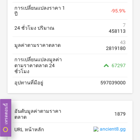
การเปลี่ยนแปลงราคา 1
-
95.9
%
ปี
7
24 ชั่วโมง ปริมาณ
458113
43
มูลค่าตามราคาตลาด
2819180
การเปลี่ยนแปลงมูลค่า
ตามราคาตลาด 24
67297
ชั่วโมง
อุปทานที่มีอยู่
597039000
เทรดตอนนี้
อันดับมูลค่าตามราคา
1879
ตลาด
ancient8.gg
URL หน้าหลัก