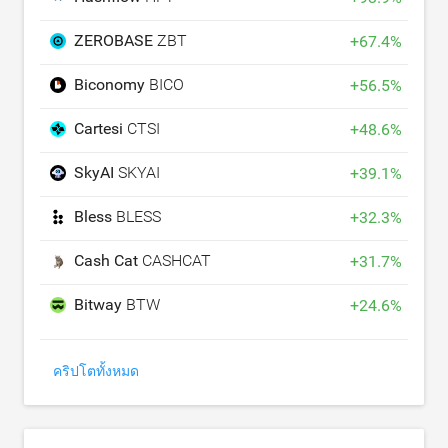
ZEROBASE
ZBT
+
67.4
%
Biconomy
BICO
+
56.5
%
Cartesi
CTSI
+
48.6
%
SkyAI
SKYAI
+
39.1
%
Bless
BLESS
+
32.3
%
Cash Cat
CASHCAT
+
31.7
%
Bitway
BTW
+
24.6
%
คริปโตทั้งหมด