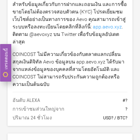
สำหรับข้อมูลเกี่ยวกับการฝากและถอนเงิน และการซื้อ
ขายโดยไม่ต้องตรวจสอบตัวตน (KYC) โปรดเยี่ยมชม
เว็บไซต์อย่างเป็นทางการของ Aevo คุณสามารถเข้าสู่
ระบบหรือลงทะเบียนโดยคลิกที่ลิงก์นี้:
app.aevo.xyz
.
ติดตาม @aevoxyz บน Twitter เพื่อรับข้อมูลอัปเดต
ล่าสุด
เทรดตอนนี้
COINCOST ไม่มีความเกี่ยวข้องกับตลาดแลกเปลี่ยน
สกุลเงินดิจิทัล Aevo ข้อมูลบน app.aevo.xyz ได้รับมา
จากแหล่งข้อมูลของบุคคลที่สามโดยอัตโนมัติ และ
COINCOST ไม่สามารถรับประกันความถูกต้องหรือ
ความเป็นต้นฉบับ
อันดับ ALEXA
#
?
การเข้าชมส่วนใหญ่จาก
?
ปริมาณ 24 ชั่วโมง
USD?
/
BTC?