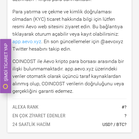
Para yatırma ve çekme ve kimlik doğrulaması
olmadan (KYC) ticaret hakkında bilgi için lütfen
resmi Aevo web sitesini ziyaret edin. Bu bağlantıya
tıklayarak oturum açabilir veya kayıt olabilirsiniz:
app.aevo.xyz
. En son güncellemeler için @aevoxyz
ŞIMDI TICARET YAP
Twitter hesabını takip edin.
COINCOST ile Aevo kripto para borsası arasında bir
ilişki bulunmamaktadır. app.aevo.xyz üzerindeki
veriler otomatik olarak üçüncü taraf kaynaklardan
alınmış olup, COINCOST verilerin doğruluğunu veya
gerçekliğini garanti edemez.
ALEXA RANK
#
?
EN ÇOK ZIYARET EDENLER
?
24 SAATLIK HACIM
USD?
/
BTC?