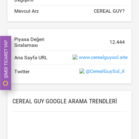
Mevcut Arz
CEREAL GUY?
Piyasa Değeri
12.444
ŞIMDI TICARET YAP
Sıralaması
www.cerealguysol.site
Ana Sayfa URL
@CerealGuySol_X
Twitter
CEREAL GUY GOOGLE ARAMA TRENDLERI