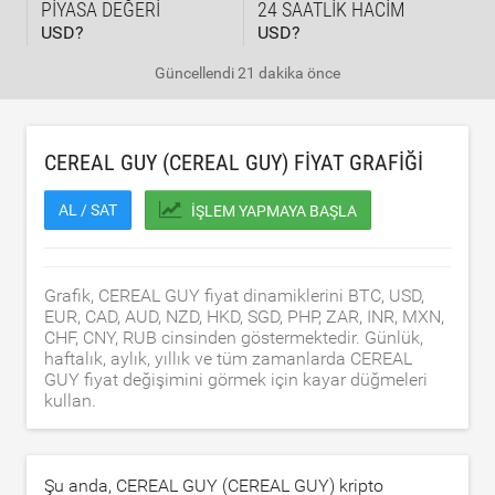
PIYASA DEĞERI
24 SAATLIK HACIM
USD?
USD?
Güncellendi
21 dakika önce
CEREAL GUY (CEREAL GUY) FIYAT GRAFIĞI
AL / SAT
İŞLEM YAPMAYA BAŞLA
Grafik, CEREAL GUY fiyat dinamiklerini BTC, USD,
EUR, CAD, AUD, NZD, HKD, SGD, PHP, ZAR, INR, MXN,
CHF, CNY, RUB cinsinden göstermektedir. Günlük,
haftalık, aylık, yıllık ve tüm zamanlarda CEREAL
GUY fiyat değişimini görmek için kayar düğmeleri
kullan.
Şu anda, CEREAL GUY (CEREAL GUY) kripto