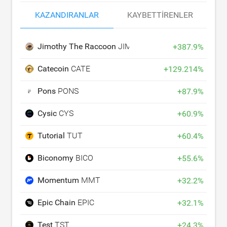
KAZANDIRANLAR
KAYBETTIRENLER
Jimothy The Raccoon
JIMOTHY
+
387.9
%
Catecoin
CATE
+
129.214
%
Pons
PONS
+
87.9
%
Cysic
CYS
+
60.9
%
Tutorial
TUT
+
60.4
%
Biconomy
BICO
+
55.6
%
Momentum
MMT
+
32.2
%
Epic Chain
EPIC
+
32.1
%
Test
TST
+
24.3
%