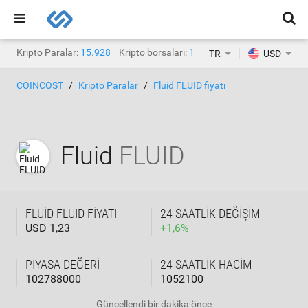
Kripto Paralar:
15.928
Kripto borsaları:
1.471
TR
USD
COINCOST
Kripto Paralar
Fluid FLUID fiyatı
Fluid
FLUID
FLUID FLUID FIYATI
24 SAATLIK DEĞIŞIM
USD 1,23
+
1,6
%
PIYASA DEĞERI
24 SAATLIK HACIM
102788000
1052100
Güncellendi
bir dakika önce