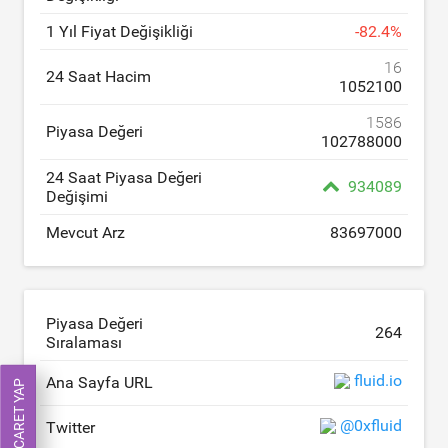
1 Yıl Fiyat Değişikliği
-
82.4
%
16
24 Saat Hacim
1052100
1586
Piyasa Değeri
102788000
24 Saat Piyasa Değeri
934089
Değişimi
Mevcut Arz
83697000
Piyasa Değeri
264
Sıralaması
fluid.io
Ana Sayfa URL
ŞIMDI TICARET YAP
@0xfluid
Twitter