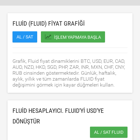
FLUID (FLUID) FIYAT GRAFIĞI
AL / SAT
İŞLEM YAPMAYA BAŞLA
Grafik, Fluid fiyat dinamiklerini BTC, USD, EUR, CAD,
AUD, NZD, HKD, SGD, PHP, ZAR, INR, MXN, CHF, CNY,
RUB cinsinden göstermektedir. Günlük, haftalık,
aylık, yıllık ve tüm zamanlarda FLUID fiyat
değişimini görmek için kayar düğmeleri kullan.
FLUID HESAPLAYICI. FLUID'YI
USD
'YE
DÖNÜŞTÜR
AL / SAT FLUID