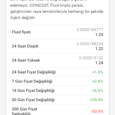
edemeyiz. COINCOST, Fluid kripto parası,
geliştiricileri veya temsilcileriyle herhangi bir şekilde
ilişkili değildir.
0.0000189777
Fluid fiyatı
1.23
0.0000188234
24 Saat Düşük
1.22
0.000019132
24 Saat Yüksek
1.24
24 Saat Fiyat Değişikliği
+
1.6
%
7 Gün Fiyat Değişikliği
+
2.6
%
14 Gün Fiyat Değişikliği
+
6.6
%
30 Gün Fiyat Değişikliği
+
20.4
%
200 Gün Fiyat
-
53.3
%
Değişikliği