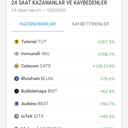
24 SAAT KAZANANLAR VE KAYBEDENLER
24 Saat Hacim >
10000000
KAZANDIRANLAR
KAYBETTIRENLER
Tutorial
TUT
+
267.3
%
Immunefi
IMU
+
258.7
%
Catecoin
CATE
+
129.214
%
Bluwhale
BLUAI
+
76.6
%
Bubblemaps
BMT
+
62.4
%
Audiera
BEAT
+
50.7
%
IoTeX
IOTX
+
49.3
%