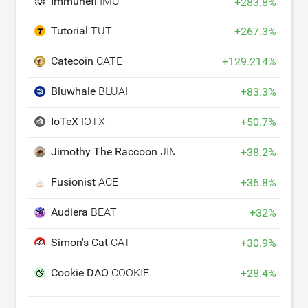
Immunefi
IMU
+
283.8
%
Tutorial
TUT
+
267.3
%
Catecoin
CATE
+
129.214
%
Bluwhale
BLUAI
+
83.3
%
IoTeX
IOTX
+
50.7
%
Jimothy The Raccoon
JIMOTHY
+
38.2
%
Fusionist
ACE
+
36.8
%
Audiera
BEAT
+
32
%
Simon's Cat
CAT
+
30.9
%
Cookie DAO
COOKIE
+
28.4
%