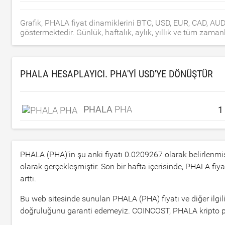
Grafik, PHALA fiyat dinamiklerini BTC, USD, EUR, CAD, AU
göstermektedir. Günlük, haftalık, aylık, yıllık ve tüm zama
PHALA HESAPLAYICI. PHA'YI
USD
'YE DÖNÜŞTÜR
PHALA
PHA
PHALA (PHA)'in şu anki fiyatı
0.0209267
olarak belirlenmiş
olarak gerçekleşmiştir. Son bir hafta içerisinde, PHALA fiya
arttı.
Bu web sitesinde sunulan PHALA (PHA) fiyatı ve diğer ilgili
doğruluğunu garanti edemeyiz. COINCOST, PHALA kripto parası,