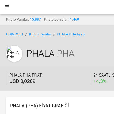
Kripto Paralar:
15.887
Kripto borsaları:
1.469
COINCOST
Kripto Paralar
PHALA PHA fiyatı
PHALA
PHA
PHALA PHA FIYATI
24 SAATLI
USD 0,0209
+
4,3
%
PHALA (PHA) FIYAT GRAFIĞI