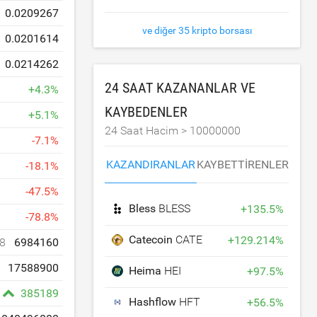
0.0209267
ve diğer 35 kripto borsası
0.0201614
0.0214262
24 SAAT KAZANANLAR VE
+
4.3
%
KAYBEDENLER
+
5.1
%
24 Saat Hacim >
10000000
-
7.1
%
KAZANDIRANLAR
KAYBETTIRENLER
-
18.1
%
-
47.5
%
Bless
BLESS
+
135.5
%
-
78.8
%
Catecoin
CATE
+
129.214
%
8
6984160
17588900
Heima
HEI
+
97.5
%
385189
Hashflow
HFT
+
56.5
%