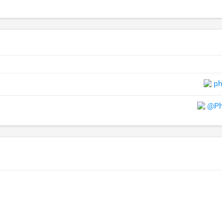
ph
@Ph