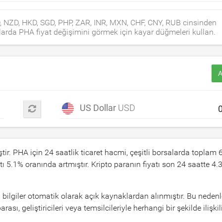
D, NZD, HKD, SGD, PHP, ZAR, INR, MXN, CHF, CNY, RUB cinsinden
nlarda PHA fiyat değişimini görmek için kayar düğmeleri kullan.
A
US Dollar
USD
tir. PHA için 24 saatlik ticaret hacmi, çeşitli borsalarda toplam
tı
5.1
% oranında artmıştır. Kripto paranın fiyatı son 24 saatte
4.
 bilgiler otomatik olarak açık kaynaklardan alınmıştır. Bu neden
 geliştiricileri veya temsilcileriyle herhangi bir şekilde ilişkili