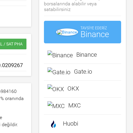
borsalarında alabilir veya
satabilirsiniz
TAVSIYE EDERIZ
Binance
L / SAT PHA
Binance
Gate.io
OKX
6984160
3
% oranında
MXC
le
Huobi
 değildir.