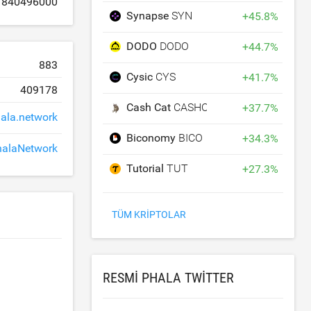
840496000
Synapse
SYN
+
45.8
%
DODO
DODO
+
44.7
%
883
Cysic
CYS
+
41.7
%
409178
Cash Cat
CASHCAT
+
37.7
%
ala.network
Biconomy
BICO
+
34.3
%
alaNetwork
Tutorial
TUT
+
27.3
%
TÜM KRIPTOLAR
RESMI PHALA TWITTER