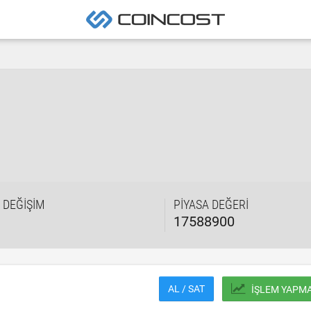
K DEĞIŞIM
PIYASA DEĞERI
17588900
AL / SAT
İŞLEM YAPM