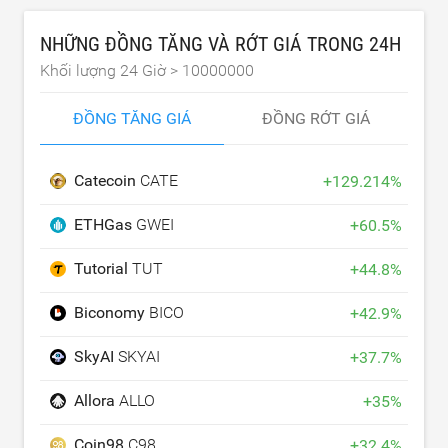
NHỮNG ĐỒNG TĂNG VÀ RỚT GIÁ TRONG 24H
Khối lượng 24 Giờ >
10000000
ĐỒNG TĂNG GIÁ
ĐỒNG RỚT GIÁ
Catecoin
CATE
+
129.214
%
ETHGas
GWEI
+
60.5
%
Tutorial
TUT
+
44.8
%
Biconomy
BICO
+
42.9
%
SkyAI
SKYAI
+
37.7
%
Allora
ALLO
+
35
%
Coin98
C98
+
32.4
%