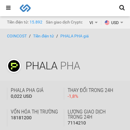
Tiền điện tử:
15.892
Sàn giao dịch Crypto:
1.468
VI
USD
COINCOST
Tiền điện tử
PHALA PHA giá
PHALA
PHA
PHALA PHA GIÁ
THAY ĐỔI TRONG 24H
0,022 USD
-
1,8
%
VỐN HÓA THỊ TRƯỜNG
LƯỢNG GIAO DỊCH
TRONG 24H
18181200
7114210