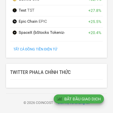
Test
TST
+
27.8
%
Epic Chain
EPIC
+
25.5
%
SpaceX (bStocks Tokenized Stock)
SPCXB
+
20.4
%
TẤT CẢ ĐỒNG TIỀN ĐIỆN TỬ
TWITTER PHALA CHÍNH THỨC
BẮT ĐẦU GIAO DỊCH
© 2026 COINCOST
Liên hệ với chúng tôi