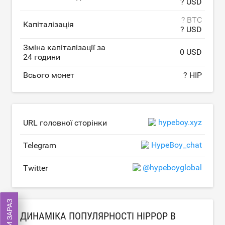
? USD
? BTC
Капіталізація
? USD
Зміна капіталізації за
0 USD
24 години
Всього монет
? HIP
hypeboy.xyz
URL головної сторінки
HypeBoy_chat
Telegram
@hypeboyglobal
Twitter
ДИНАМІКА ПОПУЛЯРНОСТІ HIPPOP В