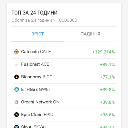
ТОП ЗА 24 ГОДИНИ
Обсяг за 24 години >
10000000
ЗРІСТ
ПАДІННЯ
Catecoin
CATE
+
129.214
%
Fusionist
ACE
+
89.1
%
Biconomy
BICO
+
77.1
%
ETHGas
GWEI
+
39.8
%
Orochi Network
ON
+
39.8
%
Epic Chain
EPIC
+
35.6
%
SkyAI
SKYAI
+
34.1
%