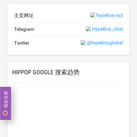
hypeboy.xyz
主页网址
HypeBoy_chat
Telegram
@hypeboyglobal
Twitter
HIPPOP GOOGLE 搜索趋势
现在交易