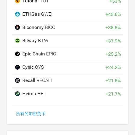
Tutorial
TUT
+
53
%
ETHGas
GWEI
+
45.6
%
Biconomy
BICO
+
38.8
%
Bitway
BTW
+
37.9
%
Epic Chain
EPIC
+
25.2
%
Cysic
CYS
+
24.2
%
Recall
RECALL
+
21.8
%
Heima
HEI
+
21.7
%
所有的加密货币