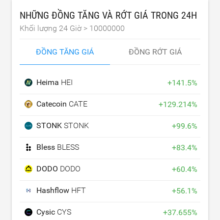
NHỮNG ĐỒNG TĂNG VÀ RỚT GIÁ TRONG 24H
Khối lượng 24 Giờ >
10000000
ĐỒNG TĂNG GIÁ
ĐỒNG RỚT GIÁ
Heima
HEI
+
141.5
%
Catecoin
CATE
+
129.214
%
STONK
STONK
+
99.6
%
Bless
BLESS
+
83.4
%
DODO
DODO
+
60.4
%
Hashflow
HFT
+
56.1
%
Cysic
CYS
+
37.655
%