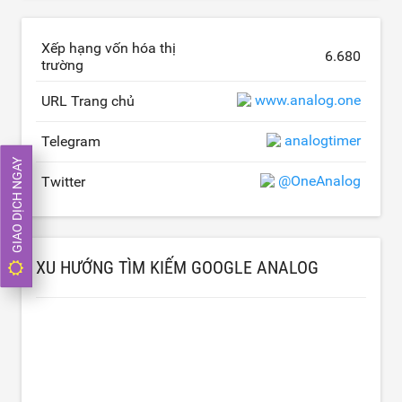
Xếp hạng vốn hóa thị
6.680
trường
www.analog.one
URL Trang chủ
analogtimer
Telegram
GIAO DỊCH NGAY
@OneAnalog
Twitter
XU HƯỚNG TÌM KIẾM GOOGLE ANALOG