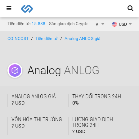
Tiền điện tử:
15.888
Sàn giao dịch Crypto:
1.468
VI
USD
COINCOST
Tiền điện tử
Analog ANLOG giá
Analog
ANLOG
ANALOG ANLOG GIÁ
THAY ĐỔI TRONG 24H
? USD
0
%
VỐN HÓA THỊ TRƯỜNG
LƯỢNG GIAO DỊCH
TRONG 24H
? USD
? USD