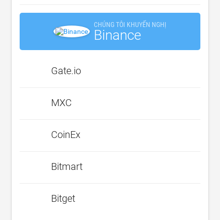
CHÚNG TÔI KHUYẾN NGHỊ
Binance
Gate.io
MXC
CoinEx
Bitmart
Bitget