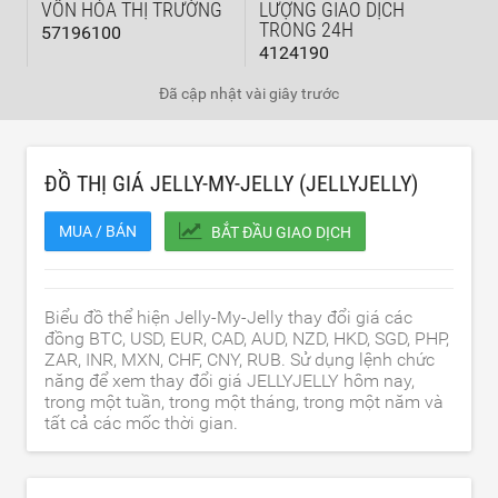
VỐN HÓA THỊ TRƯỜNG
LƯỢNG GIAO DỊCH
TRONG 24H
57196100
4124190
Đã cập nhật
vài giây trước
ĐỒ THỊ GIÁ JELLY-MY-JELLY (JELLYJELLY)
MUA / BÁN
BẮT ĐẦU GIAO DỊCH
Biểu đồ thể hiện Jelly-My-Jelly thay đổi giá các
đồng BTC, USD, EUR, CAD, AUD, NZD, HKD, SGD, PHP,
ZAR, INR, MXN, CHF, CNY, RUB. Sử dụng lệnh chức
năng để xem thay đổi giá JELLYJELLY hôm nay,
trong một tuần, trong một tháng, trong một năm và
tất cả các mốc thời gian.