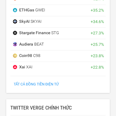
ETHGas
GWEI
+
35.2
%
SkyAI
SKYAI
+
34.6
%
Stargate Finance
STG
+
27.3
%
Audiera
BEAT
+
25.7
%
Coin98
C98
+
23.8
%
Xai
XAI
+
22.8
%
TẤT CẢ ĐỒNG TIỀN ĐIỆN TỬ
TWITTER VERGE CHÍNH THỨC