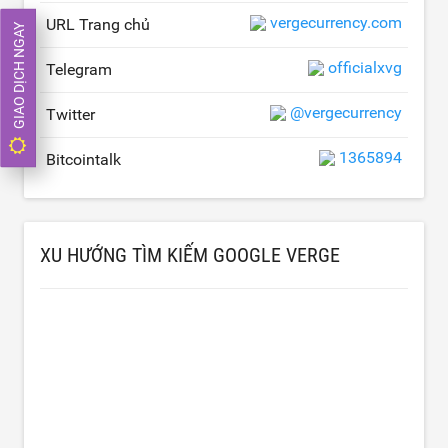
vergecurrency.com
URL Trang chủ
GIAO DỊCH NGAY
officialxvg
Telegram
@vergecurrency
Twitter
1365894
Bitcointalk
XU HƯỚNG TÌM KIẾM GOOGLE VERGE