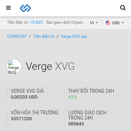
Tiền điện tử:
15.865
Sàn giao dịch Crypto:
1.468
VI
USD
COINCOST
Tiền điện tử
Verge XVG giá
Verge
XVG
VERGE XVG GIÁ
THAY ĐỔI TRONG 24H
0,00203 USD
+
2
%
VỐN HÓA THỊ TRƯỜNG
LƯỢNG GIAO DỊCH
TRONG 24H
33571200
989843