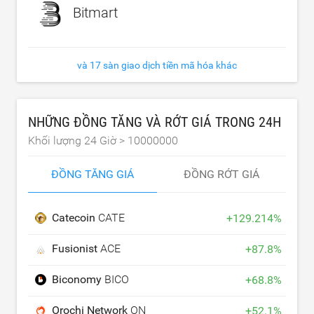
Bitmart
và 17 sàn giao dịch tiền mã hóa khác
NHỮNG ĐỒNG TĂNG VÀ RỚT GIÁ TRONG 24H
Khối lượng 24 Giờ >
10000000
ĐỒNG TĂNG GIÁ
ĐỒNG RỚT GIÁ
Catecoin
CATE
+
129.214
%
Fusionist
ACE
+
87.8
%
Biconomy
BICO
+
68.8
%
Orochi Network
ON
+
52.1
%